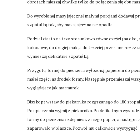
obrotach mieszaj chwilkę tylko do połączenia się obu mas
Do wyrobionej masy jajecznej małymi porcjami dodawaj pr
szpatułką tak, aby masa jajeczna nie opadła.
Podziel ciasto na trzy stosunkowo równe części (na oko, ni
kokosowe, do drugiej mak, a do trzeciej przesiane przez si
wymieszaj delikatnie szpatułką.
Przygotuj formę do pieczenia wyłożoną papierem do piecze
małej części na środek formy. Następnie przemieszaj ws
wyglądający jak marmurek.
Biszkopt wstaw do piekarnika rozgrzanego do 180 stopni
Po upieczeniu wyjmij z piekarnika. Po delikatnym wystudze
formy do pieczenia i zdejmiesz z niego papier, a następni
zaparowało w blaszce. Pozwól mu całkowicie wystygnąć.