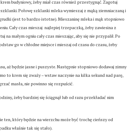
krem budyniowy, żeby miał czas również przestygnąć. Zagotuj
szklanki. Połowę szklanki mleka wymieszaj z mąką ziemniaczaną i
grudki (jest to bardzo istotne). Mieszaninę mleka i mąk stopniowo
eniu. Cały czas mieszaj najlepiej trzepaczką, żeby zawiesina z
j na małym ogniu cały czas mieszając, aby się nie przypalił. Po
, odstaw go w chłodne miejsce i mieszaj od czasu do czasu, żeby
asu, aż będzie jasne i puszyste. Następnie stopniowo dodawaj zimny
mimo to krem się zważy – wstaw naczynie na kilka sekund nad parę,
grzać masła, nie powinno się rozpuścić.
iny, żeby bardziej się ściągnął lub od razu przekładać nim
ie ten, który będzie na wierzchu może być trochę cieńszy od
adku właśnie tak się stało).