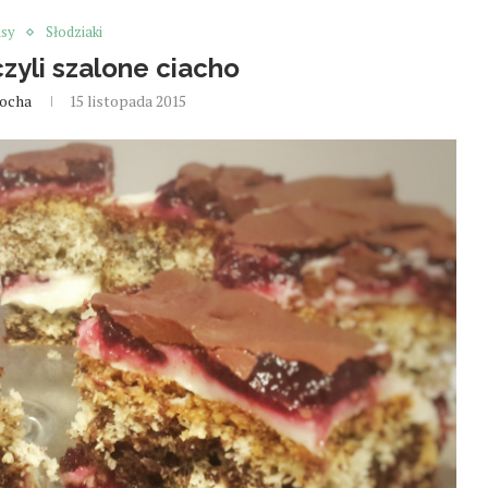
isy
Słodziaki
zyli szalone ciacho
Socha
15 listopada 2015