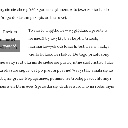
, nic nie chce pójść zgodnie z planem. A tu jeszcze ciacha do
którego dostałam przepis od bratowej.
To ciasto wyjątkowe w wyglądzie, a proste w
formie. Niby zwykły biszkopt w trzech,
Trudność
marmurkowych odsłonach. Jest w nim i mak, i
wiórki kokosowe i kakao. Do tego przełożony
szy rzut oka nic do siebie nie pasuje, istne szaleństwo. Jakie
 okazało się, że jest po prostu pyszne! Wszystkie smaki się ze
sobą nie gryzie. Popapraniec, pomimo, że trochę pracochłonny i
chem z efektem
wow
. Sprawdzi się idealnie zarówno na rodzinnym