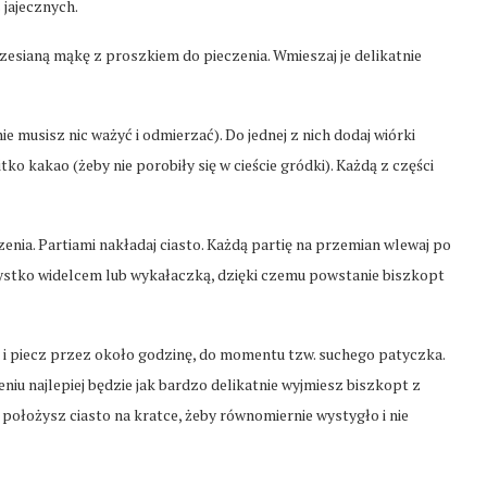
 jajecznych.
zesianą mąkę z proszkiem do pieczenia. Wmieszaj je delikatnie
e musisz nic ważyć i odmierzać). Do jednej z nich dodaj wiórki
tko kakao (żeby nie porobiły się w cieście gródki). Każdą z części
nia. Partiami nakładaj ciasto. Każdą partię na przemian wlewaj po
zystko widelcem lub wykałaczką, dzięki czemu powstanie biszkopt
 i piecz przez około godzinę, do momentu tzw. suchego patyczka.
niu najlepiej będzie jak bardzo delikatnie wyjmiesz biszkopt z
e położysz ciasto na kratce, żeby równomiernie wystygło i nie