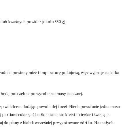
 lub kwaśnych powideł (około 550 g)
dniki powinny mieć temperaturę pokojową, więc wyjmij je na kilka
będą potrzebne po wyrobieniu masy jajecznej.
ep widelcem dodając powoli olej i ocet. Niech powstanie jedna masa.
artiami cukier, aż białko stanie się kleiste, ciężkie i świecące.
aj do piany z białek wcześniej przygotowane żółtka. Na małych