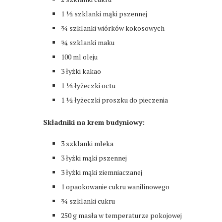
1 ½ szklanki mąki pszennej
¾ szklanki wiórków kokosowych
¾ szklanki maku
100 ml oleju
3 łyżki kakao
1 ½ łyżeczki octu
1 ½ łyżeczki proszku do pieczenia
Składniki na krem budyniowy:
3 szklanki mleka
3 łyżki mąki pszennej
3 łyżki mąki ziemniaczanej
1 opaokowanie cukru wanilinowego
¾ szklanki cukru
250 g masła w temperaturze pokojowej