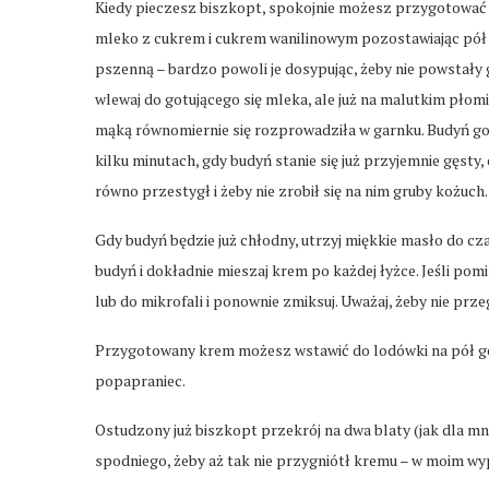
Kiedy pieczesz biszkopt, spokojnie możesz przygotować 
mleko z cukrem i cukrem wanilinowym pozostawiając pół 
pszenną – bardzo powoli je dosypując, żeby nie powstały 
wlewaj do gotującego się mleka, ale już na malutkim płomi
mąką równomiernie się rozprowadziła w garnku. Budyń gotu
kilku minutach, gdy budyń stanie się już przyjemnie gęsty
równo przestygł i żeby nie zrobił się na nim gruby kożuch.
Gdy budyń będzie już chłodny, utrzyj miękkie masło do cz
budyń i dokładnie mieszaj krem po każdej łyżce. Jeśli po
lub do mikrofali i ponownie zmiksuj. Uważaj, żeby nie prze
Przygotowany krem możesz wstawić do lodówki na pół godz
popapraniec.
Ostudzony już biszkopt przekrój na dwa blaty (jak dla mn
spodniego, żeby aż tak nie przygniótł kremu – w moim wyp