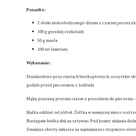
Ponadto:
2 słoiki niskosłodzonego dżemu z czarnej porzeczki
100 g gorzkiej czekolady
50 g masła
100 ml śmietany
Wykonanie:
Standardowo przy ciastach biszkoptowych, wszystkie skła
godzin przed pieczeniem z lodówki.
Mąkę pszenną przesiej razem z proszkiem do pieczenia – 
Białka oddziel od żółtek. Żółtka w mniejszej misce roztrz
Następnie białka ubij na sztywno. Pod koniec ubijania dodaj p
Zmniejsz obroty miksera na najmniejsze i stopniowo wlew