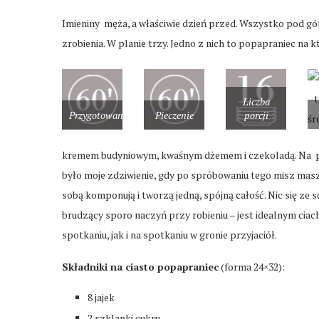
Imieniny męża, a właściwie dzień przed. Wszystko pod górę
zrobienia. W planie trzy. Jedno z nich to popapraniec na 
Liczba
Przygotowanie
Pieczenie
porcji
kremem budyniowym, kwaśnym dżemem i czekoladą. Na pierw
było moje zdziwienie, gdy po spróbowaniu tego misz maszu
sobą komponują i tworzą jedną, spójną całość. Nic się ze 
brudzący sporo naczyń przy robieniu – jest idealnym cia
spotkaniu, jak i na spotkaniu w gronie przyjaciół.
Składniki na ciasto popapraniec
(forma 24×32):
8 jajek
2 szklanki cukru