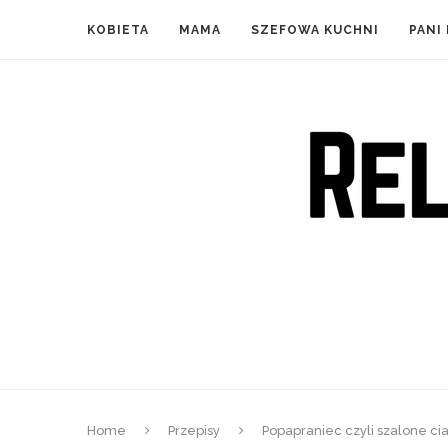
KOBIETA
MAMA
SZEFOWA KUCHNI
PANI
Home
Przepisy
Popapraniec czyli szalone ci