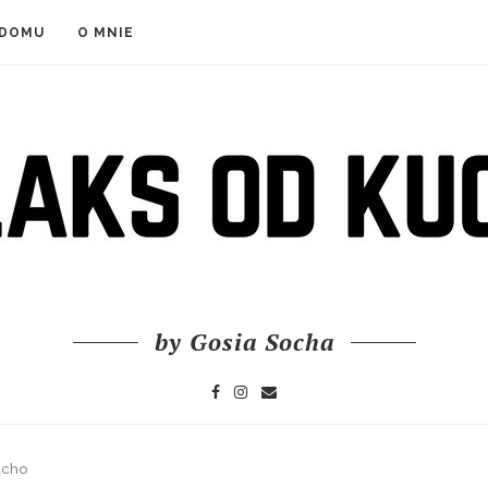
 DOMU
O MNIE
by Gosia Socha
acho