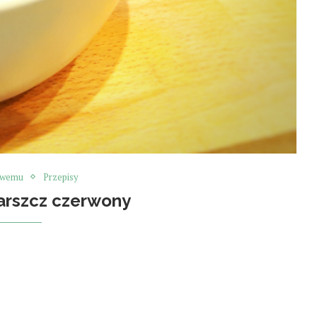
owemu
Przepisy
rszcz czerwony