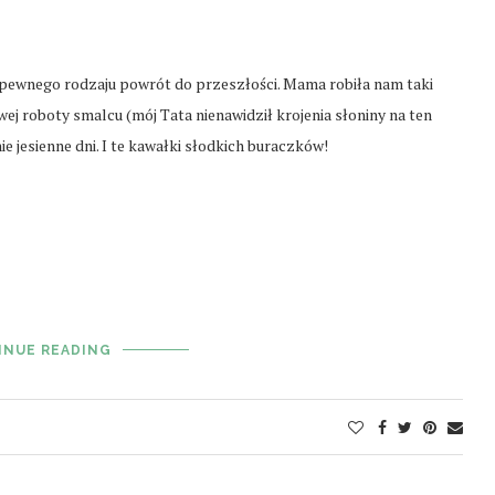
ewnego rodzaju powrót do przeszłości. Mama robiła nam taki
j roboty smalcu (mój Tata nienawidził krojenia słoniny na ten
e jesienne dni. I te kawałki słodkich buraczków!
INUE READING