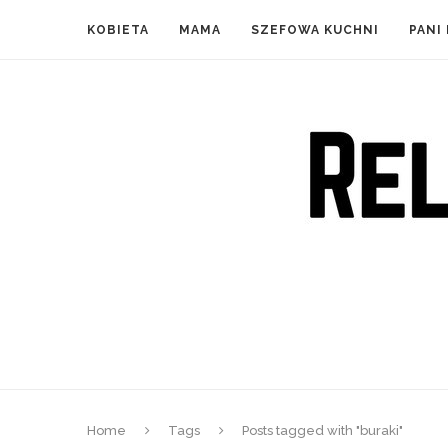
KOBIETA
MAMA
SZEFOWA KUCHNI
PANI
Home
Tags
Posts tagged with "buraki"