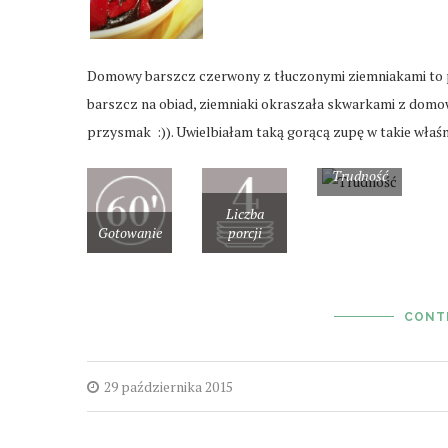
Domowy barszcz czerwony z tłuczonymi ziemniakami to p
barszcz na obiad, ziemniaki okraszała skwarkami z domowe
przysmak :)). Uwielbiałam taką gorącą zupę w takie właśni
Trudność
Liczba
Gotowanie
porcji
CONT
29 października 2015