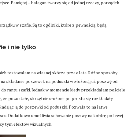
jsce. Pamiętaj – bałagan tworzy się od jednej rzeczy, porządek
rządku w szafie. Są to ogólniki, które z pewnością będą
e i nie tylko
 nich testowałam na własnej skórze przez lata. Różne sposoby
ł na składanie poszewek na poduszki w złożoną już poszwę od
m do rantu szafki. Jednak w momencie kiedy przekładałam pościele
ę, że pozostałe, skrzętnie ułożone po prostu się rozkładały.
kładając ją do poszewki od poduszki. Pozwala to na łatwe
ejscu. Dodatkowo umożliwia schowanie poszwy na kołdrę po lewej
przy tym efektów wizualnych.