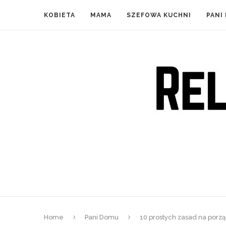
KOBIETA
MAMA
SZEFOWA KUCHNI
PANI
Home
Pani Domu
10 prostych zasad na porzą