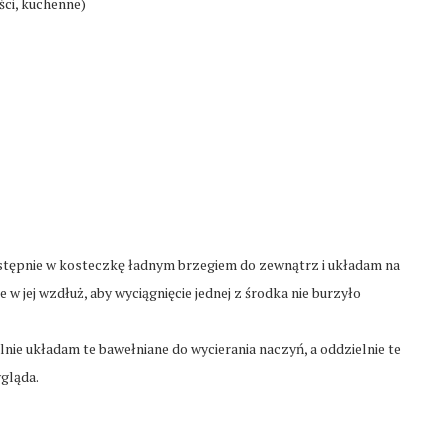
ści, kuchenne)
astępnie w kosteczkę ładnym brzegiem do zewnątrz i układam na
 w jej wzdłuż, aby wyciągnięcie jednej z środka nie burzyło
lnie układam te bawełniane do wycierania naczyń, a oddzielnie te
ygląda.