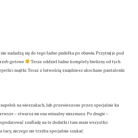
nie nadadzą się do tego ładne pudełka po obuwiu. Przytnij je pod
trzeb gotowe
Teraz oddziel ładne komplety bielizny od tych
petki i majtki. Teraz z łatwością znajdziesz ukochane pantalonki
 supełek na wieszakach, lub przewieszone przez specjalnie ku
pierwsze – stwarza mi ona wizualny miszmasz. Po drugie –
ygospodarować szufladę na te dodatki i tam mam wszystko
tacy, niczego nie trzeba specjalnie szukać.