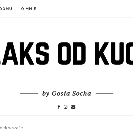
 DOMU
O MNIE
by Gosia Socha
dek w szafie