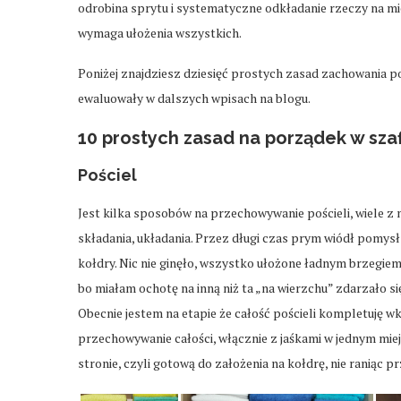
odrobina sprytu i systematyczne odkładanie rzeczy na mie
wymaga ułożenia wszystkich.
Poniżej znajdziesz dziesięć prostych zasad zachowania po
ewaluowały w dalszych wpisach na blogu.
10 prostych zasad na porządek w szafi
Pościel
Jest kilka sposobów na przechowywanie pościeli, wiele z
składania, układania. Przez długi czas prym wiódł pomys
kołdry. Nic nie ginęło, wszystko ułożone ładnym brzegie
bo miałam ochotę na inną niż ta „na wierzchu” zdarzało si
Obecnie jestem na etapie że całość pościeli kompletuję w
przechowywanie całości, włącznie z jaśkami w jednym mi
stronie, czyli gotową do założenia na kołdrę, nie raniąc 