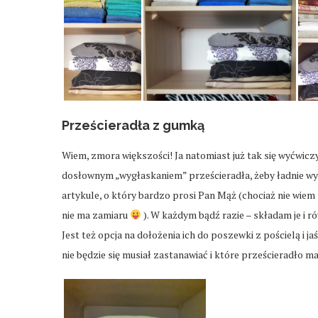
Prześcieradła z gumką
Wiem, zmora większości! Ja natomiast już tak się wyćwiczył
dosłownym „wygłaskaniem” prześcieradła, żeby ładnie wy
artykule, o który bardzo prosi Pan Mąż (chociaż nie wiem p
nie ma zamiaru
). W każdym bądź razie – składam je i r
Jest też opcja na dołożenia ich do poszewki z pościelą 
nie będzie się musiał zastanawiać i które prześcieradło 