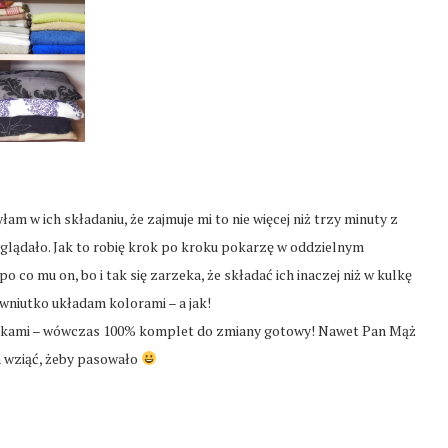
am w ich składaniu, że zajmuje mi to nie więcej niż trzy minuty z
glądało. Jak to robię krok po kroku pokarzę w oddzielnym
o co mu on, bo i tak się zarzeka, że składać ich inaczej niż w kulkę
ówniutko układam kolorami – a jak!
i jaśkami – wówczas 100% komplet do zmiany gotowy! Nawet Pan Mąż
ma wziąć, żeby pasowało