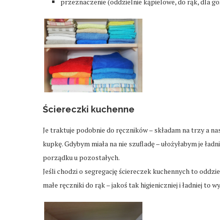
przeznaczenie (oddzielnie kąpielowe, do rąk, dla go
Ściereczki kuchenne
Je traktuje podobnie do ręczników – składam na trzy a n
kupkę. Gdybym miała na nie szufladę – ułożyłabym je ładnie
porządku u pozostałych.
Jeśli chodzi o segregację ściereczek kuchennych to oddzie
małe ręczniki do rąk – jakoś tak higieniczniej i ładniej to w