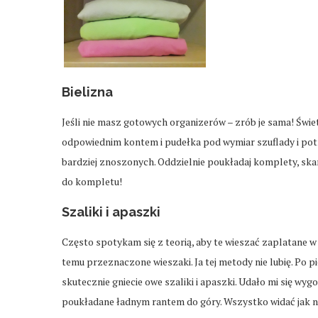
Bielizna
Jeśli nie masz gotowych organizerów – zrób je sama! Świet
odpowiednim kontem i pudełka pod wymiar szuflady i po
bardziej znoszonych. Oddzielnie poukładaj komplety, skar
do kompletu!
Szaliki i apaszki
Często spotykam się z teorią, aby te wieszać zaplatane w
temu przeznaczone wieszaki. Ja tej metody nie lubię. Po 
skutecznie gniecie owe szaliki i apaszki. Udało mi się w
poukładane ładnym rantem do góry. Wszystko widać jak na 