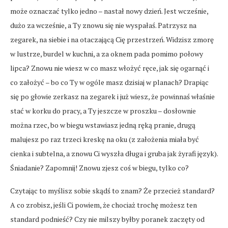
może oznaczać tylko jedno – nastał nowy dzień. Jest wcześnie,
dużo za wcześnie, a Ty znowu się nie wyspałaś. Patrzysz na
zegarek, na siebie i na otaczającą Cię przestrzeń. Widzisz zmorę
w lustrze, burdel w kuchni, a za oknem pada pomimo połowy
lipca? Znowu nie wiesz w co masz włożyć ręce, jak się ogarnąć i
co założyć – bo co Ty w ogóle masz dzisiaj w planach? Drapiąc
się po głowie zerkasz na zegarek i już wiesz, że powinnaś właśnie
stać w korku do pracy, a Ty jeszcze w proszku – dosłownie
można rzec, bo w biegu wstawiasz jedną ręką pranie, drugą
malujesz po raz trzeci kreskę na oku (z założenia miała być
cienka i subtelna, a znowu Ci wyszła długa i gruba jak żyrafi język).
Śniadanie? Zapomnij! Znowu zjesz coś w biegu, tylko co?
Czytając to myślisz sobie skądś to znam? Że przecież standard?
A co zrobisz, jeśli Ci powiem, że chociaż trochę możesz ten
standard podnieść? Czy nie milszy byłby poranek zaczęty od