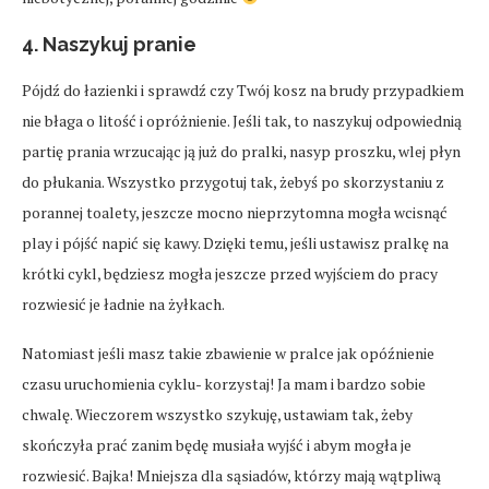
4. Naszykuj pranie
Pójdź do łazienki i sprawdź czy Twój kosz na brudy przypadkiem
nie błaga o litość i opróżnienie. Jeśli tak, to naszykuj odpowiednią
partię prania wrzucając ją już do pralki, nasyp proszku, wlej płyn
do płukania. Wszystko przygotuj tak, żebyś po skorzystaniu z
porannej toalety, jeszcze mocno nieprzytomna mogła wcisnąć
play i pójść napić się kawy. Dzięki temu, jeśli ustawisz pralkę na
krótki cykl, będziesz mogła jeszcze przed wyjściem do pracy
rozwiesić je ładnie na żyłkach.
Natomiast jeśli masz takie zbawienie w pralce jak opóźnienie
czasu uruchomienia cyklu- korzystaj! Ja mam i bardzo sobie
chwalę. Wieczorem wszystko szykuję, ustawiam tak, żeby
skończyła prać zanim będę musiała wyjść i abym mogła je
rozwiesić. Bajka! Mniejsza dla sąsiadów, którzy mają wątpliwą