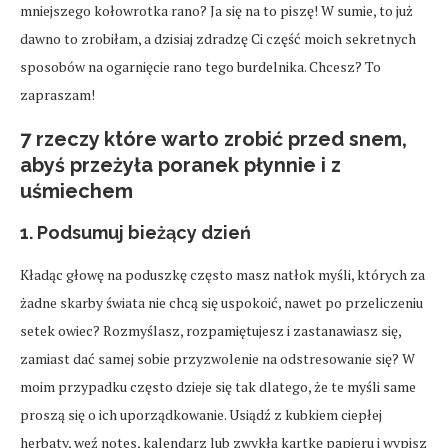
mniejszego kołowrotka rano? Ja się na to piszę! W sumie, to już
dawno to zrobiłam, a dzisiaj zdradzę Ci część moich sekretnych
sposobów na ogarnięcie rano tego burdelnika. Chcesz? To
zapraszam!
7 rzeczy które warto zrobić przed snem,
abyś przeżyła poranek płynnie i z
uśmiechem
1. Podsumuj bieżący dzień
Kładąc głowę na poduszkę często masz natłok myśli, których za
żadne skarby świata nie chcą się uspokoić, nawet po przeliczeniu
setek owiec? Rozmyślasz, rozpamiętujesz i zastanawiasz się,
zamiast dać samej sobie przyzwolenie na odstresowanie się? W
moim przypadku często dzieje się tak dlatego, że te myśli same
proszą się o ich uporządkowanie. Usiądź z kubkiem ciepłej
herbaty, weź notes, kalendarz lub zwykłą kartkę papieru i wypisz