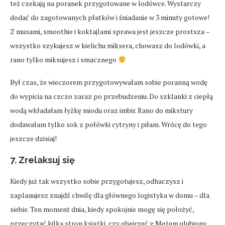
też czekają na poranek przygotowane w lodówce. Wystarczy
dodać do zagotowanych płatków i śniadanie w 3 minuty gotowe!
Z musami, smoothie i koktajlami sprawa jest jeszcze prostsza –
wszystko szykujesz w kielichu miksera, chowasz do lodówki, a
rano tylko miksujesz i smacznego
Był czas, że wieczorem przygotowywałam sobie poranną wodę
do wypicia na czczo zaraz po przebudzeniu. Do szklanki z ciepłą
wodą wkładałam łyżkę miodu oraz imbir. Rano do mikstury
dodawałam tylko sok z połówki cytryny i piłam. Wrócę do tego
jeszcze dzisiaj!
7. Zrelaksuj się
Kiedy już tak wszystko sobie przygotujesz, odhaczysz i
zaplanujesz znajdź chwilę dla głównego logistyka w domu – dla
siebie. Ten moment dnia, kiedy spokojnie mogę się położyć,
przeczytać kilka stron książki, czy obejrzeć z Mężem ulubiony