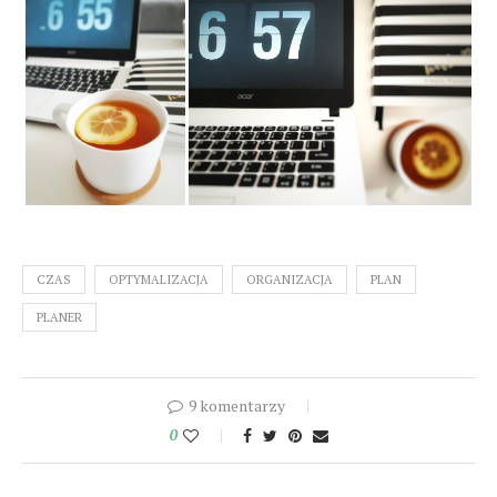
CZAS
OPTYMALIZACJA
ORGANIZACJA
PLAN
PLANER
9 komentarzy
0