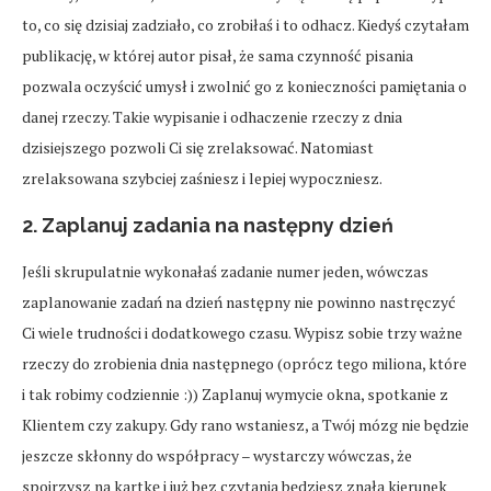
to, co się dzisiaj zadziało, co zrobiłaś i to odhacz. Kiedyś czytałam
publikację, w której autor pisał, że sama czynność pisania
pozwala oczyścić umysł i zwolnić go z konieczności pamiętania o
danej rzeczy. Takie wypisanie i odhaczenie rzeczy z dnia
dzisiejszego pozwoli Ci się zrelaksować. Natomiast
zrelaksowana szybciej zaśniesz i lepiej wypoczniesz.
2. Zaplanuj zadania na następny dzień
Jeśli skrupulatnie wykonałaś zadanie numer jeden, wówczas
zaplanowanie zadań na dzień następny nie powinno nastręczyć
Ci wiele trudności i dodatkowego czasu. Wypisz sobie trzy ważne
rzeczy do zrobienia dnia następnego (oprócz tego miliona, które
i tak robimy codziennie :)) Zaplanuj wymycie okna, spotkanie z
Klientem czy zakupy. Gdy rano wstaniesz, a Twój mózg nie będzie
jeszcze skłonny do współpracy – wystarczy wówczas, że
spojrzysz na kartkę i już bez czytania będziesz znała kierunek