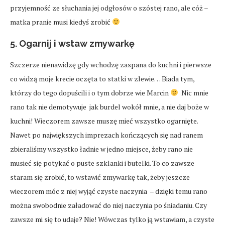
przyjemność ze słuchania jej odgłosów o szóstej rano, ale cóż –
matka pranie musi kiedyś zrobić
5. Ogarnij i wstaw zmywarkę
Szczerze nienawidzę gdy wchodzę zaspana do kuchni i pierwsze
co widzą moje krecie oczęta to statki w zlewie… Biada tym,
którzy do tego dopuścili i o tym dobrze wie Marcin
Nic mnie
rano tak nie demotywuje jak burdel wokół mnie, a nie daj boże w
kuchni! Wieczorem zawsze muszę mieć wszystko ogarnięte.
Nawet po największych imprezach kończących się nad ranem
zbieraliśmy wszystko ładnie w jedno miejsce, żeby rano nie
musieć się potykać o puste szklanki i butelki. To co zawsze
staram się zrobić, to wstawić zmywarkę tak, żeby jeszcze
wieczorem móc z niej wyjąć czyste naczynia – dzięki temu rano
można swobodnie załadować do niej naczynia po śniadaniu. Czy
zawsze mi się to udaje? Nie! Wówczas tylko ją wstawiam, a czyste