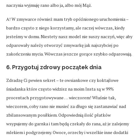
naczynia wyjmuję rano albo ja, albo mój Mąż.
A! W zmywarce również mam tryb opóźnionego uruchomienia –
bardzo często z niego korzystamy, ale raczej wówczas, kiedy
jesteśmy w domu. Niestety nasz model nie suszy naczyń, więc aby
odparowały należy otworzyć zmywarkę jak najszybciej po
zakończeniu mycia. Wówczas jeszcze gorące szybko odparowują.
6. Przygotuj zdrowy początek dnia
Zdradzę Ci pewien sekret – te owsiankowe czy koktajlowe
śniadanka które często widzisz na moim Insta są w 99%
procentach przygotowywane … wieczorem! Właśnie tak,
wieczorem, coby rano nie musieć za długo się zastanawiać nad
zbilansowanym posiłkiem. Odpowiednią ilość płatków
wsypujemy do garnka i tam będą czekały do rana, aż je zalejemy
mlekiem i podgrzejemy. Owoce, orzechy i wszelkie inne dodatki