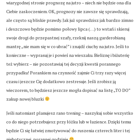
wiarygodnej stronie prognozę na jutro – niech nie będzie ona dla
Ciebie zaskoczeniem. OK, prognozy nie zawsze się sprawdzają,
ale często są bliskie prawdy. Jak już sprawdzisz jak bardzo zimno
i deszczowo będzie pomimo połowy lipca (…) to wstań i skieruj
swoje drogi do przepastnej szafy, rzeknij naszą garderobianą
mantrę „nie mam się w co ubrać” i znajdź ciuchy na jutro. Jeśli to
konieczne – wyprasuj je i powieś na wieszaku. Bieliznę i biżuterię
też wybierz – nie pozostawiaj tej decyzji kwestii porannego
przypadku! Porankiem na czynność zajmie Ci trzy razy więcej
czasu i jeszcze Cię dodatkowo zestresuje. Jeśli zrobisz ją
wieczorem, to będziesz jeszcze mogła dopisać na listę „TO DO”
zakup nowej bluzki
Jeśli natomiast planujesz rano trening – naszykuj sobie wszystko
co do niego potrzebujesz przy łóżku lub w łazience. Dzięki temu
będzie Ci się łatwiej zmotywować do ruszenia czterech liter i tej
niebotycznej, porannej godzinie