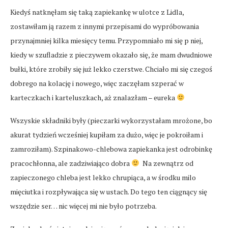
Kiedyś natknęłam się taką zapiekankę w ulotce z Lidla,
zostawiłam ją razem z innymi przepisami do wypróbowania
przynajmniej kilka miesięcy temu. Przypomniało mi się p niej,
kiedy w szufladzie z pieczywem okazało się, że mam dwudniowe
bułki, które zrobiły się już lekko czerstwe. Chciało mi się czegoś
dobrego na kolację i nowego, więc zaczęłam szperać w
karteczkach i karteluszkach, aż znalazłam – eureka
Wszyskie składniki były (pieczarki wykorzystałam mrożone, bo
akurat tydzień wcześniej kupiłam za dużo, więc je pokroiłam i
zamroziłam). Szpinakowo-chlebowa zapiekanka jest odrobinkę
pracochłonna, ale zadziwiająco dobra
Na zewnątrz od
zapieczonego chleba jest lekko chrupiąca, a w środku milo
mięciutka i rozpływająca się w ustach. Do tego ten ciągnący się
wszędzie ser… nic więcej mi nie było potrzeba.