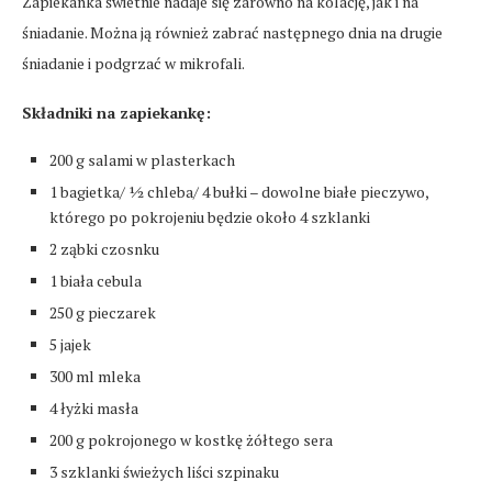
Zapiekanka świetnie nadaje się zarówno na kolację, jak i na
śniadanie. Można ją również zabrać następnego dnia na drugie
śniadanie i podgrzać w mikrofali.
Składniki na zapiekankę:
200 g salami w plasterkach
1 bagietka/ ½ chleba/ 4 bułki – dowolne białe pieczywo,
którego po pokrojeniu będzie około 4 szklanki
2 ząbki czosnku
1 biała cebula
250 g pieczarek
5 jajek
300 ml mleka
4 łyżki masła
200 g pokrojonego w kostkę żółtego sera
3 szklanki świeżych liści szpinaku