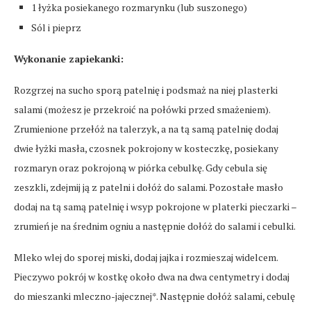
1 łyżka posiekanego rozmarynku (lub suszonego)
Sól i pieprz
Wykonanie zapiekanki:
Rozgrzej na sucho sporą patelnię i podsmaż na niej plasterki
salami (możesz je przekroić na połówki przed smażeniem).
Zrumienione przełóż na talerzyk, a na tą samą patelnię dodaj
dwie łyżki masła, czosnek pokrojony w kosteczkę, posiekany
rozmaryn oraz pokrojoną w piórka cebulkę. Gdy cebula się
zeszkli, zdejmij ją z patelni i dołóż do salami. Pozostałe masło
dodaj na tą samą patelnię i wsyp pokrojone w platerki pieczarki –
zrumień je na średnim ogniu a następnie dołóż do salami i cebulki.
Mleko wlej do sporej miski, dodaj jajka i rozmieszaj widelcem.
Pieczywo pokrój w kostkę około dwa na dwa centymetry i dodaj
do mieszanki mleczno-jajecznej*. Następnie dołóż salami, cebulę