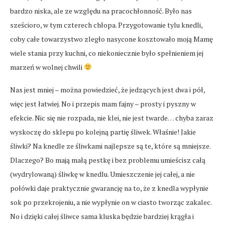
bardzo niska, ale ze względu na pracochłonność. Było nas
sześcioro, w tym czterech chłopa. Przygotowanie tylu knedli,
coby całe towarzystwo zległo nasycone kosztowało moją Mamę
wiele stania przy kuchni, co niekoniecznie było spełnieniem jej
marzeń w wolnej chwili
Nas jest mniej – można powiedzieć, że jedzących jest dwa i pół,
więc jest łatwiej. No i przepis mam fajny – prosty i pyszny w
efekcie. Nic się nie rozpada, nie klei, nie jest twarde… chyba zaraz
wyskoczę do sklepu po kolejną partię śliwek. Właśnie! Jakie
śliwki? Na knedle ze śliwkami najlepsze są te, które są mniejsze.
Dlaczego? Bo mają małą pestkę i bez problemu umieścisz całą
(wydrylowaną) śliwkę w knedlu. Umieszczenie jej całej, a nie
połówki daje praktycznie gwarancję na to, że z knedla wypłynie
sok po przekrojeniu, a nie wypłynie on w ciasto tworząc zakalec.
No i dzięki całej śliwce sama kluska będzie bardziej krągła i