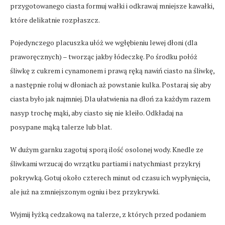
przygotowanego ciasta formuj wałki i odkrawaj mniejsze kawałki,
które delikatnie rozpłaszcz.
Pojedynczego placuszka ułóż we wgłębieniu lewej dłoni (dla
praworęcznych) – tworząc jakby łódeczkę. Po środku połóż
śliwkę z cukrem i cynamonem i prawą ręką nawiń ciasto na śliwkę,
a następnie roluj w dłoniach aż powstanie kulka. Postaraj się aby
ciasta było jak najmniej. Dla ułatwienia na dłoń za każdym razem
nasyp trochę mąki, aby ciasto się nie kleiło. Odkładaj na
posypane mąką talerze lub blat.
W dużym garnku zagotuj sporą ilość osolonej wody. Knedle ze
śliwkami wrzucaj do wrzątku partiami i natychmiast przykryj
pokrywką. Gotuj około czterech minut od czasu ich wypłynięcia,
ale już na zmniejszonym ogniu i bez przykrywki.
Wyjmij łyżką cedzakową na talerze, z których przed podaniem