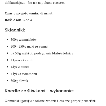
delikatniejsza – bo nie napchana ciastem.
Czas przygotowania:
45 minut
Ilość osób:
3 do 4
Składniki:
500 g ziemniaków
200 – 250 g mąki pszennej
ok 50 g mąki do podsypania blatu/stolnicy
1 łyżeczka soli
4 łyżki cukru
1 łyżka cynamonu
500 g śliwek
Knedle ze śliwkami – wykonanie:
Ziemniaki ugotuj w osolonej wodzie i jeszcze gorące przeciśnij