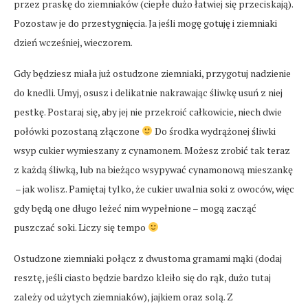
przez praskę do ziemniaków (ciepłe dużo łatwiej się przeciskają).
Pozostaw je do przestygnięcia. Ja jeśli mogę gotuję i ziemniaki
dzień wcześniej, wieczorem.
Gdy będziesz miała już ostudzone ziemniaki, przygotuj nadzienie
do knedli. Umyj, osusz i delikatnie nakrawając śliwkę usuń z niej
pestkę. Postaraj się, aby jej nie przekroić całkowicie, niech dwie
połówki pozostaną złączone
Do środka wydrążonej śliwki
wsyp cukier wymieszany z cynamonem. Możesz zrobić tak teraz
z każdą śliwką, lub na bieżąco wsypywać cynamonową mieszankę
– jak wolisz. Pamiętaj tylko, że cukier uwalnia soki z owoców, więc
gdy będą one długo leżeć nim wypełnione – mogą zacząć
puszczać soki. Liczy się tempo
Ostudzone ziemniaki połącz z dwustoma gramami mąki (dodaj
resztę, jeśli ciasto będzie bardzo kleiło się do rąk, dużo tutaj
zależy od użytych ziemniaków), jajkiem oraz solą. Z