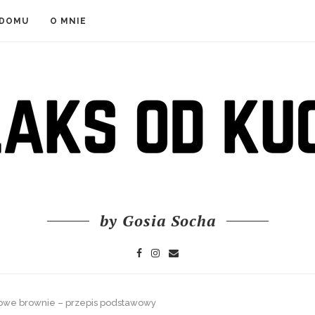
 DOMU
O MNIE
by Gosia Socha
we brownie – przepis podstawowy