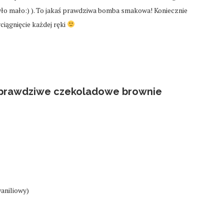
yło mało:) ). To jakaś prawdziwa bomba smakowa! Koniecznie
ciągnięcie każdej ręki
a prawdziwe czekoladowe brownie
waniliowy)