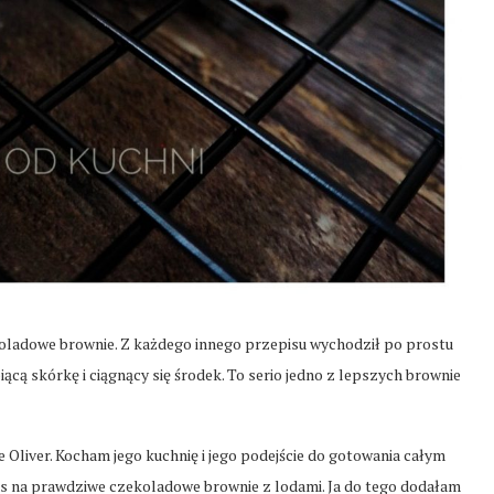
oladowe brownie. Z każdego innego przepisu wychodził po prostu
cą skórkę i ciągnący się środek. To serio jedno z lepszych brownie
e Oliver. Kocham jego kuchnię i jego podejście do gotowania całym
is na prawdziwe czekoladowe brownie z lodami. Ja do tego dodałam