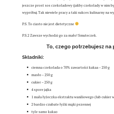
jeszcze prost sos czekoladowy (jakby czekolady w nim b
wypróbuj. Tak niewiele pracy a taki sukces kulinarny na wy
P.S. To ciasto nie jest dietetyczne
P.S.2 Zawsze wychodzi go za mało! Smuteczek.
To, czego potrzebujesz n
Składniki:
ciemna czekolada o 70% zawartości kakaa – 250 g
masło – 250 g
cukier – 250 g
4 spore jajka
1 mała łyżeczka ekstraktu waniliowego (lub cukier 
2 bardzo czubate łyżki mąki pszennej
tyle samo kakao