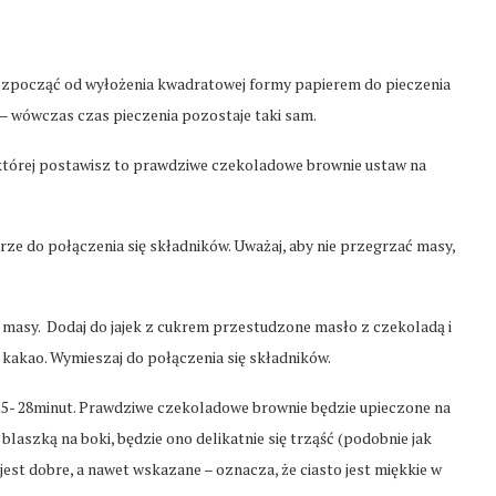
 rozpocząć od wyłożenia kwadratowej formy papierem do pieczenia
y – wówczas czas pieczenia pozostaje taki sam.
 której postawisz to prawdziwe czekoladowe brownie ustaw na
rze do połączenia się składników. Uważaj, aby nie przegrzać masy,
iej masy. Dodaj do jajek z cukrem przestudzone masło z czekoladą i
i kakao. Wymieszaj do połączenia się składników.
 25- 28minut. Prawdziwe czekoladowe brownie będzie upieczone na
blaszką na boki, będzie ono delikatnie się trząść (podobnie jak
 jest dobre, a nawet wskazane – oznacza, że ciasto jest miękkie w