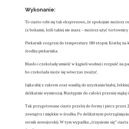
Wykonanie:
To ciasto robi się tak ekspresowo, że spokojnie możesz
(z bokami). Jeśli takiej nie masz – możesz użyć tortownic
Piekarnik rozgrzej do temperatury 180 stopni. Kratkę na
środku piekarnika.
Masło i czekoladę umieść w kąpieli wodnej i rozpuść na pa
bo czekolada może się wówczas zważyć.
Jajka ubij z cukrem oraz wanilią do uzyskania białej, lekk
delikatnie wymieszaj. Następnie do całości przesiej mąkę 
Tak przygotowane ciasto przelej do formy i piecz przez
zewnątrz i miękkie w środku. Po delikatnym potrząśnięciu 
sernik nowojorski). W tym wypadku „trzęsienie się” ciasta