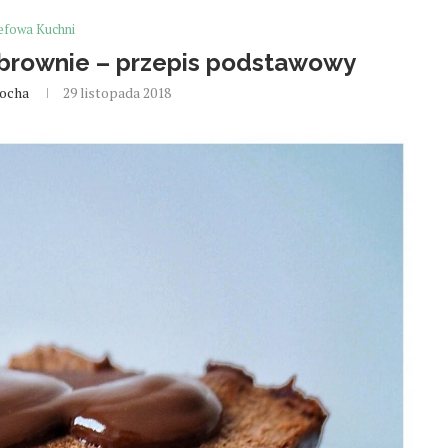
efowa Kuchni
brownie – przepis podstawowy
Socha
29 listopada 2018