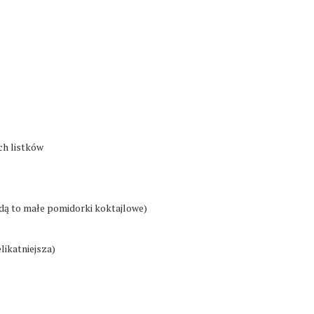
ch listków
ędą to małe pomidorki koktajlowe)
elikatniejsza)