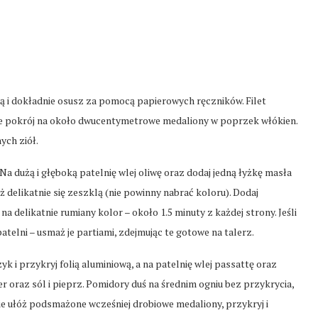
dą i dokładnie osusz za pomocą papierowych ręczników. Filet
nie pokrój na około dwucentymetrowe medaliony w poprzek włókien.
ych ziół.
Na dużą i głęboką patelnię wlej oliwę oraz dodaj jedną łyżkę masła
aż delikatnie się zeszklą (nie powinny nabrać koloru). Dodaj
 delikatnie rumiany kolor – około 1.5 minuty z każdej strony. Jeśli
telni – usmaż je partiami, zdejmując te gotowe na talerz.
k i przykryj folią aluminiową, a na patelnię wlej passattę oraz
r oraz sól i pieprz. Pomidory duś na średnim ogniu bez przykrycia,
ie ułóż podsmażone wcześniej drobiowe medaliony, przykryj i