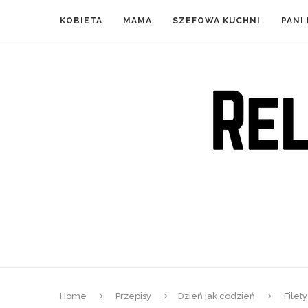
KOBIETA
MAMA
SZEFOWA KUCHNI
PANI
Home
Przepisy
Dzień jak codzień
Filet