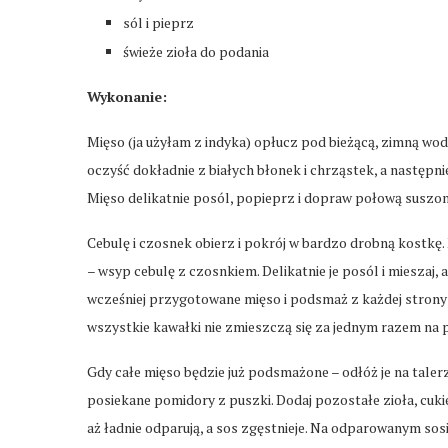
sól i pieprz
świeże zioła do podania
Wykonanie:
Mięso (ja użyłam z indyka) opłucz pod bieżącą, zimną wo
oczyść dokładnie z białych błonek i chrząstek, a następ
Mięso delikatnie posól, popieprz i dopraw połową suszon
Cebulę i czosnek obierz i pokrój w bardzo drobną kostkę. 
– wsyp cebulę z czosnkiem. Delikatnie je posól i mieszaj, 
wcześniej przygotowane mięso i podsmaż z każdej strony na
wszystkie kawałki nie zmieszczą się za jednym razem na pa
Gdy całe mięso będzie już podsmażone – odłóż je na talerzy
posiekane pomidory z puszki. Dodaj pozostałe zioła, cukie
aż ładnie odparują, a sos zgęstnieje. Na odparowanym sos