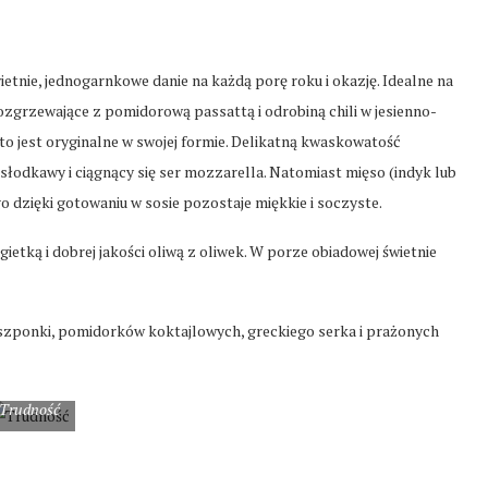
tnie, jednogarnkowe danie na każdą porę roku i okazję. Idealne na
ozgrzewające z pomidorową passattą i odrobiną chili w jesienno-
to jest oryginalne w swojej formie. Delikatną kwaskowatość
 słodkawy i ciągnący się ser mozzarella. Natomiast mięso (indyk lub
 dzięki gotowaniu w sosie pozostaje miękkie i soczyste.
ietką i dobrej jakości oliwą z oliwek. W porze obiadowej świetnie
oszponki, pomidorków koktajlowych, greckiego serka i prażonych
Trudność