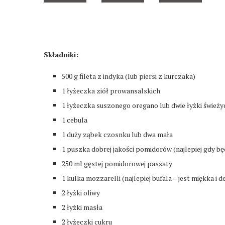
Składniki:
500 g fileta z indyka (lub piersi z kurczaka)
1 łyżeczka ziół prowansalskich
1 łyżeczka suszonego oregano lub dwie łyżki świeży
1 cebula
1 duży ząbek czosnku lub dwa mała
1 puszka dobrej jakości pomidorów (najlepiej gdy b
250 ml gęstej pomidorowej passaty
1 kulka mozzarelli (najlepiej bufala – jest miękka i d
2 łyżki oliwy
2 łyżki masła
2 łyżeczki cukru