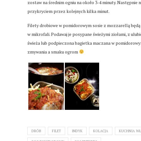
zostaw na średnim ogniu na około 3-4 minuty. Następnie n
przykryciem przez kolejnych kilka minut.
Filety drobiowe w pomidorowym sosie z mozzarellą będą s
w mikrofali. Podawaj je posypane świeżymi ziołami, z ul
świeża lub podpieczona bagietka maczana w pomidorowym s
zmywania a smaku ogrom
DRÓB
FILET
INDYK
KOLACJA
KUCHNIA W