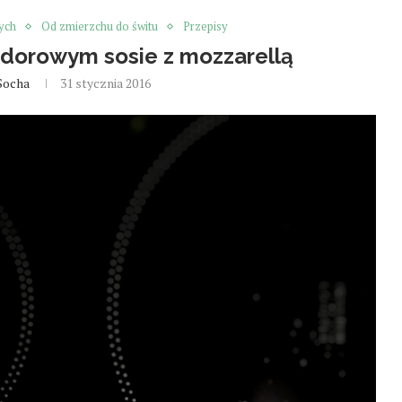
ych
Od zmierzchu do świtu
Przepisy
idorowym sosie z mozzarellą
Socha
31 stycznia 2016