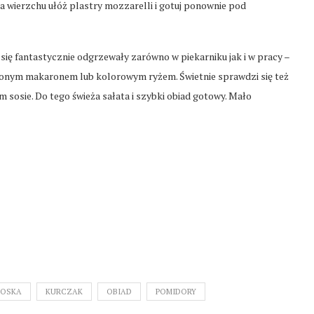
a wierzchu ułóż plastry mozzarelli i gotuj ponownie pod
ię fantastycznie odgrzewały zarówno w piekarniku jak i w pracy –
ubionym makaronem lub kolorowym ryżem. Świetnie sprawdzi się też
osie. Do tego świeża sałata i szybki obiad gotowy. Mało
ŁOSKA
KURCZAK
OBIAD
POMIDORY