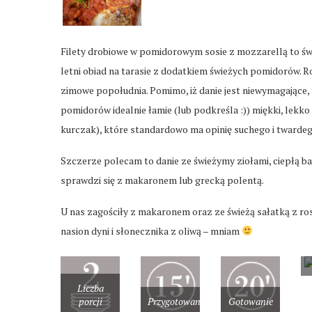
Filety drobiowe w pomidorowym sosie z mozzarellą to świe
letni obiad na tarasie z dodatkiem świeżych pomidorów. R
zimowe popołudnia. Pomimo, iż danie jest niewymagające, 
pomidorów idealnie łamie (lub podkreśla :)) miękki, lekko
kurczak), które standardowo ma opinię suchego i twardego
Szczerze polecam to danie ze świeżymy ziołami, ciepłą bag
sprawdzi się z makaronem lub grecką polentą.
U nas zagościły z makaronem oraz ze świeżą sałatką z r
nasion dyni i słonecznika z oliwą – mniam
Liczba
porcji
Przygotowanie
Gotowanie