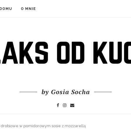
 DOMU
O MNIE
by Gosia Socha
y drobiowe w pomidorowym sosie z mozzarellą