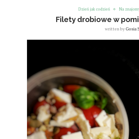
Dzień jak codzień
Na znajom
Filety drobiowe w pom
written by
Gosia 