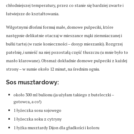
chłodniejszej temperatury, przez co stanie się bardziej zwarte i
łatwiejsze do kształtowania.
Wilgotnymi dłońmi formuj małe, domowe pulpeciki, które
następnie delikatnie otaczaj w mieszance mąki ziemniaczanej i
bułki tartej (w razie konieczności – dosyp mieszanki). Rozgrzej
patelnię, i umieść na niej pozostałą część tłuszczu (u mnie było to
masło klarowane). Obsmaż dokładnie domowe pulpeciki z każdej
strony – w sumie około 12 minut, na średnim ogniu.
Sos musztardowy:
około 300 ml bulionu (ja użyłam takiego z buteleczki –
gotowca, a co!)
1 łyżeczka sosu sojowego
1 łyżeczka soku z cytryny
1 łyżka musztardy Dijon dla gładkości i koloru