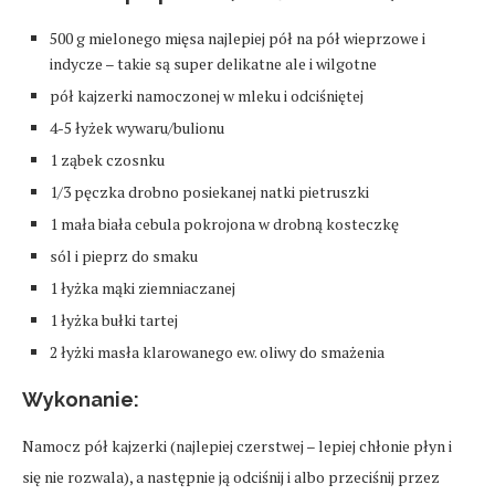
500 g mielonego mięsa najlepiej pół na pół wieprzowe i
indycze – takie są super delikatne ale i wilgotne
pół kajzerki namoczonej w mleku i odciśniętej
4-5 łyżek wywaru/bulionu
1 ząbek czosnku
1/3 pęczka drobno posiekanej natki pietruszki
1 mała biała cebula pokrojona w drobną kosteczkę
sól i pieprz do smaku
1 łyżka mąki ziemniaczanej
1 łyżka bułki tartej
2 łyżki masła klarowanego ew. oliwy do smażenia
Wykonanie:
Namocz pół kajzerki (najlepiej czerstwej – lepiej chłonie płyn i
się nie rozwala), a następnie ją odciśnij i albo przeciśnij przez