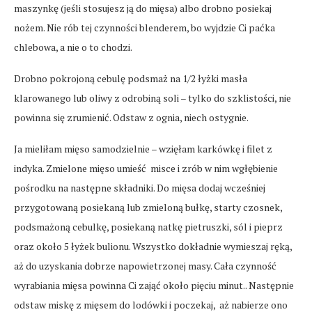
maszynkę (jeśli stosujesz ją do mięsa) albo drobno posiekaj
nożem. Nie rób tej czynności blenderem, bo wyjdzie Ci paćka
chlebowa, a nie o to chodzi.
Drobno pokrojoną cebulę podsmaż na 1/2 łyżki masła
klarowanego lub oliwy z odrobiną soli – tylko do szklistości, nie
powinna się zrumienić. Odstaw z ognia, niech ostygnie.
Ja mieliłam mięso samodzielnie – wzięłam karkówkę i filet z
indyka. Zmielone mięso umieść misce i zrób w nim wgłębienie
pośrodku na następne składniki. Do mięsa dodaj wcześniej
przygotowaną posiekaną lub zmieloną bułkę, starty czosnek,
podsmażoną cebulkę, posiekaną natkę pietruszki, sól i pieprz
oraz około 5 łyżek bulionu. Wszystko dokładnie wymieszaj ręką,
aż do uzyskania dobrze napowietrzonej masy. Cała czynność
wyrabiania mięsa powinna Ci zająć około pięciu minut.. Następnie
odstaw miskę z mięsem do lodówki i poczekaj, aż nabierze ono