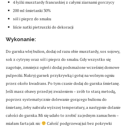
4 łyżki musztardy francuskiej z całymi ziarnami gorczycy
200 ml śmietanki 30%
sól i pieprz do smaku
liście natki pietruszki do dekoracji
Wykonanie:
Do garnka wlej bulion, dodaj od razu obie musztardy, sos sojowy,
sok z cytryny oraz sól i pieprz do smaku. Gdy wszystko się
zagotuje, zmniejsz ogień i dodaj podsmażone wcześniej domowe
pulpeciki. Nakryj garnek przykrywką i gotuj na wolnym ogniu
przez około kwadrans. Po tym czasie dodaj do garnka śmietanę.
Jeśli masz obawy przed jej zważeniem – zrób to starą metodą,
poprzez systematycznie dolewanie gorącego bulionu do
śmietany, żeby nabrała wyższej temperatury, a następnie dolanie
całości do garnka. Mi się udało to zrobić za jednym zamachem –
miałam farta jak nic
Całość podgrzewaj już bez pokrywki