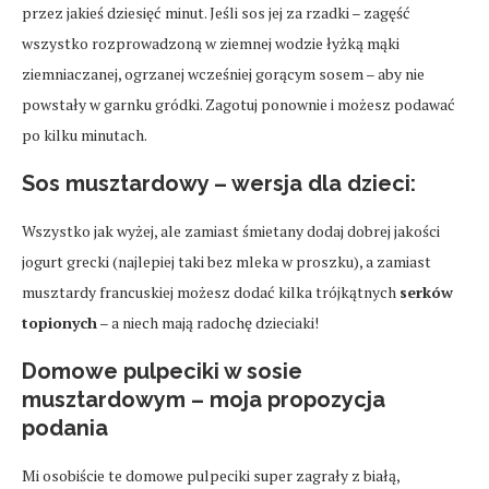
przez jakieś dziesięć minut. Jeśli sos jej za rzadki – zagęść
wszystko rozprowadzoną w ziemnej wodzie łyżką mąki
ziemniaczanej, ogrzanej wcześniej gorącym sosem – aby nie
powstały w garnku gródki. Zagotuj ponownie i możesz podawać
po kilku minutach.
Sos musztardowy – wersja dla dzieci:
Wszystko jak wyżej, ale zamiast śmietany dodaj dobrej jakości
jogurt grecki (najlepiej taki bez mleka w proszku), a zamiast
musztardy francuskiej możesz dodać kilka trójkątnych
serków
topionych
– a niech mają radochę dzieciaki!
Domowe pulpeciki w sosie
musztardowym – moja propozycja
podania
Mi osobiście te domowe pulpeciki super zagrały z białą,