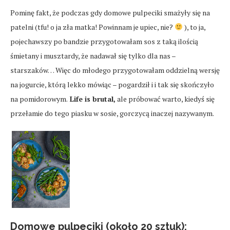
Pominę fakt, że podczas gdy domowe pulpeciki smażyły się na
patelni (tfu! o ja zła matka! Powinnam je upiec, nie?
), to ja,
pojechawszy po bandzie przygotowałam sos z taką ilością
śmietany i musztardy, że nadawał się tylko dla nas –
starszaków… Więc do młodego przygotowałam oddzielną wersję
na jogurcie, którą lekko mówiąc – pogardził i i tak się skończyło
na pomidorowym.
Life is brutal,
ale próbować warto, kiedyś się
przełamie do tego piasku w sosie, gorczycą inaczej nazywanym.
Domowe pulpeciki (około 20 sztuk):