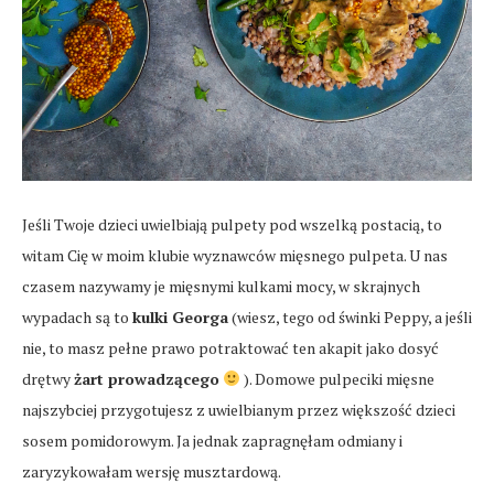
Jeśli Twoje dzieci uwielbiają pulpety pod wszelką postacią, to
witam Cię w moim klubie wyznawców mięsnego pulpeta. U nas
czasem nazywamy je mięsnymi kulkami mocy, w skrajnych
wypadach są to
kulki Georga
(wiesz, tego od świnki Peppy, a jeśli
nie, to masz pełne prawo potraktować ten akapit jako dosyć
drętwy
żart prowadzącego
). Domowe pulpeciki mięsne
najszybciej przygotujesz z uwielbianym przez większość dzieci
sosem pomidorowym. Ja jednak zapragnęłam odmiany i
zaryzykowałam wersję musztardową.