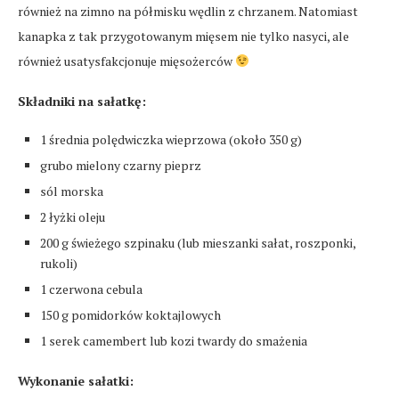
również na zimno na półmisku wędlin z chrzanem. Natomiast
kanapka z tak przygotowanym mięsem nie tylko nasyci, ale
również usatysfakcjonuje mięsożerców
Składniki na sałatkę:
1 średnia polędwiczka wieprzowa (około 350 g)
grubo mielony czarny pieprz
sól morska
2 łyżki oleju
200 g świeżego szpinaku (lub mieszanki sałat, roszponki,
rukoli)
1 czerwona cebula
150 g pomidorków koktajlowych
1 serek camembert lub kozi twardy do smażenia
Wykonanie sałatki: