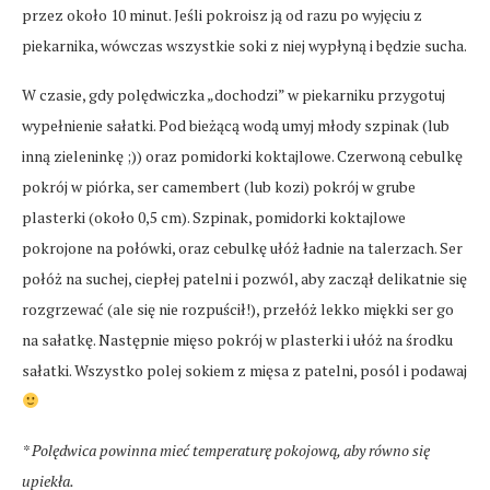
przez około 10 minut. Jeśli pokroisz ją od razu po wyjęciu z
piekarnika, wówczas wszystkie soki z niej wypłyną i będzie sucha.
W czasie, gdy polędwiczka „dochodzi” w piekarniku przygotuj
wypełnienie sałatki. Pod bieżącą wodą umyj młody szpinak (lub
inną zieleninkę ;)) oraz pomidorki koktajlowe. Czerwoną cebulkę
pokrój w piórka, ser camembert (lub kozi) pokrój w grube
plasterki (około 0,5 cm). Szpinak, pomidorki koktajlowe
pokrojone na połówki, oraz cebulkę ułóż ładnie na talerzach. Ser
połóż na suchej, ciepłej patelni i pozwól, aby zaczął delikatnie się
rozgrzewać (ale się nie rozpuścił!), przełóż lekko miękki ser go
na sałatkę. Następnie mięso pokrój w plasterki i ułóż na środku
sałatki. Wszystko polej sokiem z mięsa z patelni, posól i podawaj
* Polędwica powinna mieć temperaturę pokojową, aby równo się
upiekła.