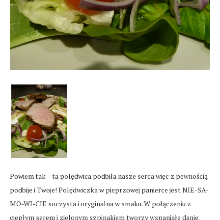
Powiem tak – ta polędwica podbiła nasze serca więc z pewnością
podbije i Twoje! Polędwiczka w pieprzowej panierce jest NIE-SA-
MO-WI-CIE soczysta i oryginalna w smaku. W połączeniu z
ciepłym serem i zielonym szpinakiem tworzy wspaniałe danie.