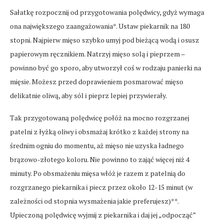
Sałatkę rozpocznij od przygotowania polędwicy, gdyż wymaga
ona największego zaangażowania*. Ustaw piekarnik na 180
stopni. Najpierw mięso szybko umyj pod bieżącą wodą i osusz
papierowym ręcznikiem. Natrzyj mięso solą i pieprzem –
powinno być go sporo, aby utworzył coś w rodzaju panierki na
mięsie. Możesz przed doprawieniem posmarować mięso
delikatnie oliwą, aby sól i pieprz lepiej przywierały.
Tak przygotowaną polędwicę połóż na mocno rozgrzanej
patelni z łyżką oliwy i obsmażaj krótko z każdej strony na
średnim ogniu do momentu, aż mięso nie uzyska ładnego
brązowo-złotego koloru. Nie powinno to zająć więcej niż 4
minuty. Po obsmażeniu mięsa włóż je razem z patelnią do
rozgrzanego piekarnika i piecz przez około 12-15 minut (w
zależności od stopnia wysmażenia jakie preferujesz)**.
Upieczoną polędwicę wyjmij z piekarnika i daj jej „odpocząć”