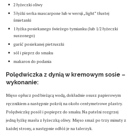
2 łyżeczki oliwy
3 łyżki serka mascarpone lub w wersji „light” tłustej
śmietanki
1 łyżka posiekanego świeżego tymianku (lub 1/2 łyżeczki
suszonego)
garść posiekanej pietruszki
sól i pieprz do smaku
makaron do podania
Polędwiczka z dynią w kremowym sosie –
wykonanie:
Mięso opłucz pod bieżącą wodą, dokładnie osusz papierowym
ręcznikiem a następnie pokrój na około centymetrowe plastry.
Polędwiczkę posól i popieprz do smaku. Na patelni rozgrzej
jedną łyżkę masła z łyżeczką oliwy. Mięso smaż po trzy minuty z
każdej strony, a następnie odłóż je na talerzyk.