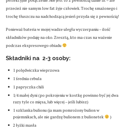
perfekcyjne połączenie. Nie jest to z pewnością danie fit – ale
przecież nie samym low fat żyje człowiek. Trochę smażonego i
trochę tłuszczu na nadchodzącą jesień przyda się z pewnością!
Ponieważ bateria w mojej wadze uległa wyczerpaniu – ilość
składników podaję na oko. Zresztą, kto ma czas na ważenie
podczas ekspresowego obiadu
Składniki na 2-3 osoby:
1 polędwiczka wieprzowa
1 średnia cebula
1 papryczka chili
1/4 małej dyni (po pokrojeniu w kostkę powinno być jej dwa
razy tyle co mięsa, lub więcej – jeśli lubisz)
1 szklanka bulionu (ja mam pomrożony bulion w
pojemnikach, ale nie gardzę bulionem z bulionetek
)
2 łyżki masła