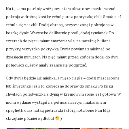
Na tą samą patelnię włóż pozostałą oliwę oraz masło, wrzuć
pokroją w drobną kostkę cebulę oraz papryczkę chili. Smaż je aż
cebula się zeszkli. Dodaj obraną, oczyszczoną i pokrojoną w
kostkę dynię. Wszystko delikatnie posól, dodaj tymianek. Po
czterech do pięciu minut smażenia wlej na patelnię bulion i
przykryj wszystko pokrywką. Dynia powinna zmięknąć po
dziesięciu minutach. Na pięć minut przed końcem dodaj do dyni
polędwiczki, żeby miały szansę się podgrzać.
Gdy dynia będzie już miękka, a mięso ciepłe – dodaj mascarpone
lub śmietankę. Jeśli to konieczne dopraw do smaku. Po kilku
chwilach polędwiczka z dynią w kremowym sosie jest gotowa. W
moim wydaniu wystąpiła z pełnoziarnistym makaronem
spaghetti oraz natką pietruszki (którą nota bene Pan Mąż
skrzętnie później wydłubał
)