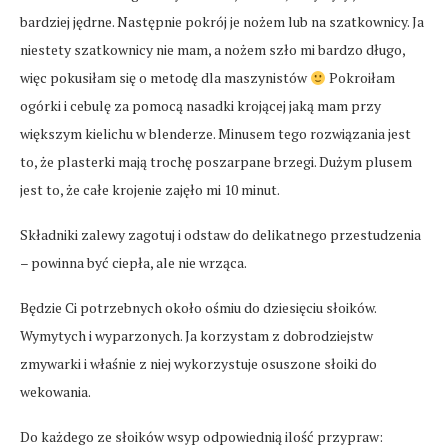
bardziej jędrne. Następnie pokrój je nożem lub na szatkownicy. Ja
niestety szatkownicy nie mam, a nożem szło mi bardzo długo,
więc pokusiłam się o metodę dla maszynistów
Pokroiłam
ogórki i cebulę za pomocą nasadki krojącej jaką mam przy
większym kielichu w blenderze. Minusem tego rozwiązania jest
to, że plasterki mają trochę poszarpane brzegi. Dużym plusem
jest to, że całe krojenie zajęło mi 10 minut.
Składniki zalewy zagotuj i odstaw do delikatnego przestudzenia
– powinna być ciepła, ale nie wrząca.
Będzie Ci potrzebnych około ośmiu do dziesięciu słoików.
Wymytych i wyparzonych. Ja korzystam z dobrodziejstw
zmywarki i właśnie z niej wykorzystuje osuszone słoiki do
wekowania.
Do każdego ze słoików wsyp odpowiednią ilość przypraw: