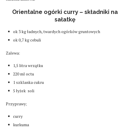
Orientalne ogórki curry – składniki na
sałatkę
ok 3 kg ładnych, twardych ogórków gruntowych
ok 0,7 kg cebuli
Zalewa:
1,5 litra wrzątku
220 ml octu
1 szklanka cukru
5 łyżek soli
Przyprawy;
curry
kurkuma