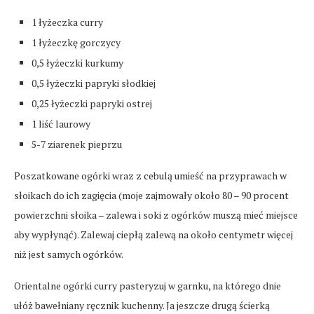
1 łyżeczka curry
1 łyżeczkę gorczycy
0,5 łyżeczki kurkumy
0,5 łyżeczki papryki słodkiej
0,25 łyżeczki papryki ostrej
1 liść laurowy
5-7 ziarenek pieprzu
Poszatkowane ogórki wraz z cebulą umieść na przyprawach w
słoikach do ich zagięcia (moje zajmowały około 80 – 90 procent
powierzchni słoika – zalewa i soki z ogórków muszą mieć miejsce
aby wypłynąć). Zalewaj ciepłą zalewą na około centymetr więcej
niż jest samych ogórków.
Orientalne ogórki curry pasteryzuj w garnku, na którego dnie
ułóż bawełniany ręcznik kuchenny. Ja jeszcze drugą ścierką