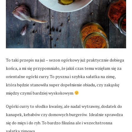
To taki przepis na już – sezon ogórkowy już praktycznie dobiega
końca, a mi się przypomniało, że jakiś czas temu wzięłam się za
orientalne ogórki curry. To pyszna i szybka sałatka na zimę,
która będzie stanowiła super dopełnienie obiadu, czy zakąskę
między czymś bardziej wyskokowym
Ogórki curry to słodko kwaśny, ale nadal wytrawny, dodatek do
kanapek, kebabów czy domowych burgerów. Idealnie sprawdza
się do mięs i do ryb. To bardzo fikuśna ale i wszechstronna
sałatka zimowa.