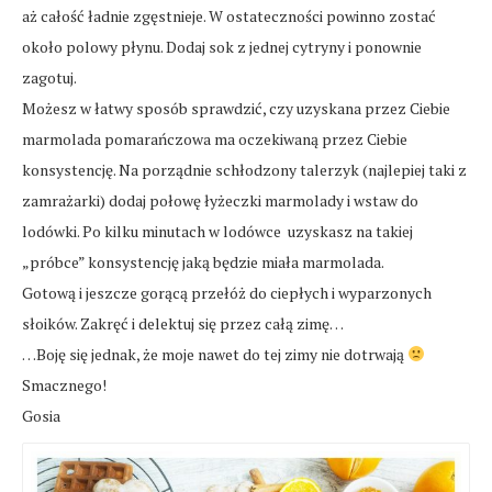
aż całość ładnie zgęstnieje. W ostateczności powinno zostać
około polowy płynu. Dodaj sok z jednej cytryny i ponownie
zagotuj.
Możesz w łatwy sposób sprawdzić, czy uzyskana przez Ciebie
marmolada pomarańczowa ma oczekiwaną przez Ciebie
konsystencję. Na porządnie schłodzony talerzyk (najlepiej taki z
zamrażarki) dodaj połowę łyżeczki marmolady i wstaw do
lodówki. Po kilku minutach w lodówce uzyskasz na takiej
„próbce” konsystencję jaką będzie miała marmolada.
Gotową i jeszcze gorącą przełóż do ciepłych i wyparzonych
słoików. Zakręć i delektuj się przez całą zimę…
…Boję się jednak, że moje nawet do tej zimy nie dotrwają
Smacznego!
Gosia