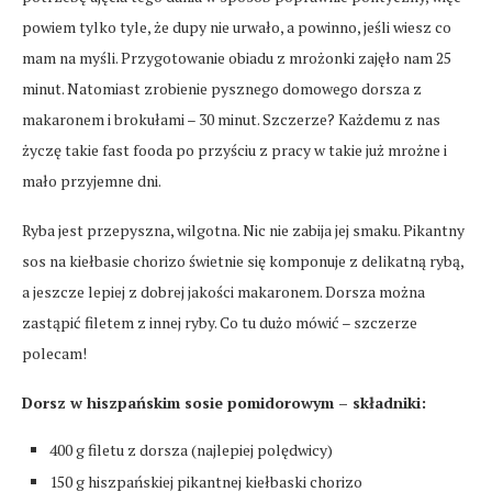
powiem tylko tyle, że dupy nie urwało, a powinno, jeśli wiesz co
mam na myśli. Przygotowanie obiadu z mrożonki zajęło nam 25
minut. Natomiast zrobienie pysznego domowego dorsza z
makaronem i brokułami – 30 minut. Szczerze? Każdemu z nas
życzę takie fast fooda po przyściu z pracy w takie już mrożne i
mało przyjemne dni.
Ryba jest przepyszna, wilgotna. Nic nie zabija jej smaku. Pikantny
sos na kiełbasie chorizo świetnie się komponuje z delikatną rybą,
a jeszcze lepiej z dobrej jakości makaronem. Dorsza można
zastąpić filetem z innej ryby. Co tu dużo mówić – szczerze
polecam!
Dorsz w hiszpańskim sosie pomidorowym – składniki:
400 g filetu z dorsza (najlepiej polędwicy)
150 g hiszpańskiej pikantnej kiełbaski chorizo