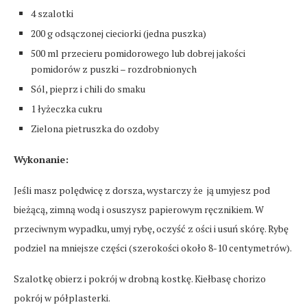
4 szalotki
200 g odsączonej cieciorki (jedna puszka)
500 ml przecieru pomidorowego lub dobrej jakości
pomidorów z puszki – rozdrobnionych
Sól, pieprz i chili do smaku
1 łyżeczka cukru
Zielona pietruszka do ozdoby
Wykonanie:
Jeśli masz polędwicę z dorsza, wystarczy że ją umyjesz pod
bieżącą, zimną wodą i osuszysz papierowym ręcznikiem. W
przeciwnym wypadku, umyj rybę, oczyść z ości i usuń skórę. Rybę
podziel na mniejsze części (szerokości około 8-10 centymetrów).
Szalotkę obierz i pokrój w drobną kostkę. Kiełbasę chorizo
pokrój w półplasterki.