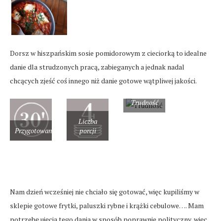
Dorsz w hiszpańskim sosie pomidorowym z cieciorką to idealne
danie dla strudzonych pracą, zabieganych a jednak nadal
chcących zjeść coś innego niż danie gotowe wątpliwej jakości.
Trudność
Liczba
Przygotowanie
porcji
Nam dzień wcześniej nie chciało się gotować, więc kupiliśmy w
sklepie gotowe frytki, paluszki rybne i krążki cebulowe…. Mam
potrzebę ujęcia tego dania w sposób poprawnie polityczny, więc