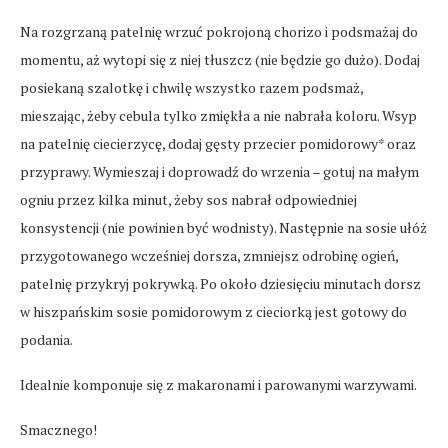
Na rozgrzaną patelnię wrzuć pokrojoną chorizo i podsmażaj do
momentu, aż wytopi się z niej tłuszcz (nie będzie go dużo). Dodaj
posiekaną szalotkę i chwilę wszystko razem podsmaż,
mieszając, żeby cebula tylko zmiękła a nie nabrała koloru. Wsyp
na patelnię ciecierzycę, dodaj gęsty przecier pomidorowy* oraz
przyprawy. Wymieszaj i doprowadź do wrzenia – gotuj na małym
ogniu przez kilka minut, żeby sos nabrał odpowiedniej
konsystencji (nie powinien być wodnisty). Następnie na sosie ułóż
przygotowanego wcześniej dorsza, zmniejsz odrobinę ogień,
patelnię przykryj pokrywką. Po około dziesięciu minutach dorsz
w hiszpańskim sosie pomidorowym z cieciorką jest gotowy do
podania.
Idealnie komponuje się z makaronami i parowanymi warzywami.
Smacznego!