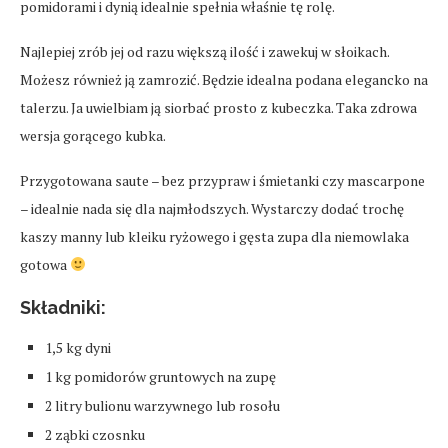
pomidorami i dynią idealnie spełnia właśnie tę rolę.
Najlepiej zrób jej od razu większą ilość i zawekuj w słoikach.
Możesz również ją zamrozić. Będzie idealna podana elegancko na
talerzu. Ja uwielbiam ją siorbać prosto z kubeczka. Taka zdrowa
wersja gorącego kubka.
Przygotowana saute – bez przypraw i śmietanki czy mascarpone
– idealnie nada się dla najmłodszych. Wystarczy dodać trochę
kaszy manny lub kleiku ryżowego i gęsta zupa dla niemowlaka
gotowa
Składniki:
1,5 kg dyni
1 kg pomidorów gruntowych na zupę
2 litry bulionu warzywnego lub rosołu
2 ząbki czosnku