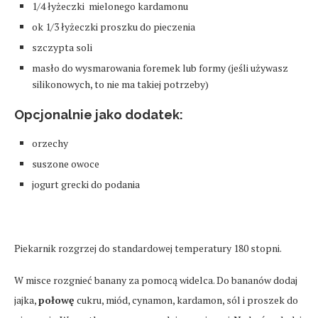
1/4 łyżeczki mielonego kardamonu
ok 1/3 łyżeczki proszku do pieczenia
szczypta soli
masło do wysmarowania foremek lub formy (jeśli używasz
silikonowych, to nie ma takiej potrzeby)
Opcjonalnie jako dodatek:
orzechy
suszone owoce
jogurt grecki do podania
Piekarnik rozgrzej do standardowej temperatury 180 stopni.
W misce rozgnieć banany za pomocą widelca. Do bananów dodaj
jajka,
połowę
cukru, miód, cynamon, kardamon, sól i proszek do