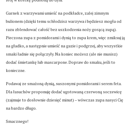
Garnek z warzywami umieść na podkładce, zalej zimnym
bulionem (dzięki temu schłodzisz warzywa i będziesz mogła od
razu zblendować całość bez uszkodzenia noży gorącą zupą).
Pieczona zupa z pomidorami i dynią to zupa krem, więc zmiksuj ją
na gładko, a następnie umieść na gazie i podgrzej, aby wszystkie
smaki ładnie się połączyły. Na koniec możesz (ale nie musisz)
dodać śmietankę lub mascarpone. Dopraw do smaku, jeśli to
konieczne.
Podawaj ze smażoną dynią, suszonymi pomidorami i serem feta.
Dla łasuchów proponuję dodać ugotowaną czerwoną soczewicę
(zajmuje to dosłownie dziesięć minut) – wówczas zupa nasyci Cię
na bardzo długo.
Smacznego!