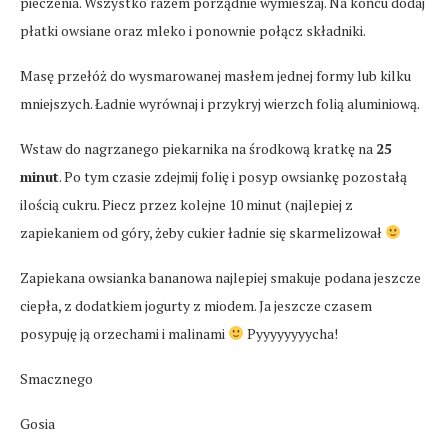
pieczenia. Wszystko razem porządnie wymieszaj. Na końcu dodaj
płatki owsiane oraz mleko i ponownie połącz składniki.
Masę przełóż do wysmarowanej masłem jednej formy lub kilku
mniejszych. Ładnie wyrównaj i przykryj wierzch folią aluminiową.
Wstaw do nagrzanego piekarnika na środkową kratkę na
25
minut
. Po tym czasie zdejmij folię i posyp owsiankę pozostałą
ilością cukru. Piecz przez kolejne 10 minut (najlepiej z
zapiekaniem od góry, żeby cukier ładnie się skarmelizował
Zapiekana owsianka bananowa najlepiej smakuje podana jeszcze
ciepła, z dodatkiem jogurty z miodem. Ja jeszcze czasem
posypuję ją orzechami i malinami
Pyyyyyyyycha!
Smacznego
Gosia