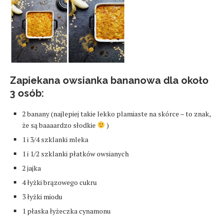
Zapiekana owsianka bananowa dla około
3 osób:
2 banany (najlepiej takie lekko plamiaste na skórce – to znak,
że są baaaardzo słodkie
)
1 i 3/4 szklanki mleka
1 i 1/2 szklanki płatków owsianych
2 jajka
4 łyżki brązowego cukru
3 łyżki miodu
1 płaska łyżeczka cynamonu