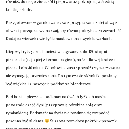
również do niego zioła, sól i pieprz oraz pokrojoną w średnią
kostkę cebulę.
Przygotowane w garnku warzywa z przyprawami zalej oliwą z
oliwek i porządnie wymieszaj, aby równo pokryła całą zawartość.
Dodaj na wierzch dwie łyżki masła w mniejszych kawałkach.
Nieprzykryty garnek umieść w nagrzanym do 180 stopni
piekarniku (najlepiej z termoobiegiem), na środkowej kratce i
piecz około 40 minut. W połowie czasu sprawdź czy warzywa na
nie wymagają przemieszania. Po tym czasie składniki powinny
być miękkie i z łatwością poddać się blenderowi.
Pod koniec pieczenia podsmaż na dwóch łyżkach masła
pozostałą część dyni (przypraw ją odrobinę solą oraz
tymiankiem). Podsmażona dynia nie powinna się rozpadać –
powinna być al dente
Suszone pomidory pokrój w paseczki,
fetę w kostkę podobną do dyni.