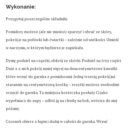
Wykonanie:
Przygotuj poszczególne składniki.
Pomidory możesz (ale nie musisz) sparzyć i obrać ze skóry,
pokrój je na połówki lub ćwiartki – zależnie od wielkości. Umieść
w naczyniu, w którym będziesz je zapiekała.
Dynię podziel na cząstki, obkrój ze skórki. Podziel na trzy części.
Dwie z z nich pokrój mniej więcej na dwucentymetrowe kawałki
które wrzuć do garnka z pomidorami. Jedną trzecią pokrój już
starannie na centymetrową kostkę – resztki możesz swobodnie
zrzucić do garnka. Ta mniejsza kosteczka posłuży Ci jako
wypełniacz do zupy – odłóż ją na chwilę na bok, wrócisz do niej
później.
Czosnek obierz z łupin i dodaj w całości do garnka. Wrzuć