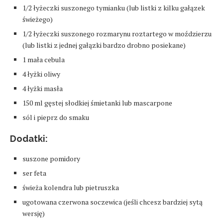
1/2 łyżeczki suszonego tymianku (lub listki z kilku gałązek
świeżego)
1/2 łyżeczki suszonego rozmarynu roztartego w moździerzu
(lub listki z jednej gałązki bardzo drobno posiekane)
1 mała cebula
4 łyżki oliwy
4 łyżki masła
150 ml gęstej słodkiej śmietanki lub mascarpone
sól i pieprz do smaku
Dodatki:
suszone pomidory
ser feta
świeża kolendra lub pietruszka
ugotowana czerwona soczewica (jeśli chcesz bardziej sytą
wersję)