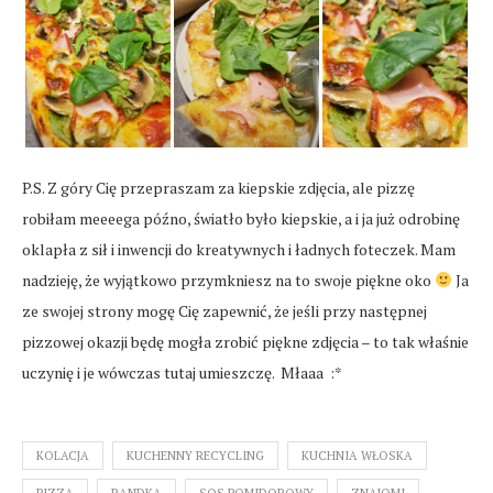
P.S. Z góry Cię przepraszam za kiepskie zdjęcia, ale pizzę
robiłam meeeega późno, światło było kiepskie, a i ja już odrobinę
oklapła z sił i inwencji do kreatywnych i ładnych foteczek. Mam
nadzieję, że wyjątkowo przymkniesz na to swoje piękne oko
Ja
ze swojej strony mogę Cię zapewnić, że jeśli przy następnej
pizzowej okazji będę mogła zrobić piękne zdjęcia – to tak właśnie
uczynię i je wówczas tutaj umieszczę. Młaaa :*
KOLACJA
KUCHENNY RECYCLING
KUCHNIA WŁOSKA
PIZZA
RANDKA
SOS POMIDOROWY
ZNAJOMI