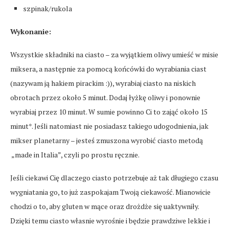
szpinak/rukola
Wykonanie:
Wszystkie składniki na ciasto – za wyjątkiem oliwy umieść w misie
miksera, a następnie za pomocą końcówki do wyrabiania ciast
(nazywam ją hakiem pirackim :)), wyrabiaj ciasto na niskich
obrotach przez około 5 minut. Dodaj łyżkę oliwy i ponownie
wyrabiaj przez 10 minut. W sumie powinno Ci to zająć około 15
minut*. Jeśli natomiast nie posiadasz takiego udogodnienia, jak
mikser planetarny – jesteś zmuszona wyrobić ciasto metodą
„made in Italia”, czyli po prostu ręcznie.
Jeśli ciekawi Cię dlaczego ciasto potrzebuje aż tak długiego czasu
wygniatania go, to już zaspokajam Twoją ciekawość. Mianowicie
chodzi o to, aby gluten w mące oraz drożdże się uaktywniły.
Dzięki temu ciasto własnie wyrośnie i będzie prawdziwe lekkie i