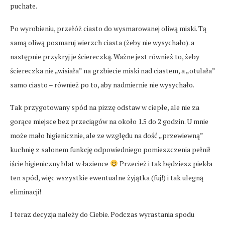
puchate.
Po wyrobieniu, przełóż ciasto do wysmarowanej oliwą miski. Tą
samą oliwą posmaruj wierzch ciasta (żeby nie wysychało). a
następnie przykryj je ściereczką. Ważne jest również to, żeby
ściereczka nie „wisiała” na grzbiecie miski nad ciastem, a „otulała”
samo ciasto – również po to, aby nadmiernie nie wysychało.
Tak przygotowany spód na pizzę odstaw w ciepłe, ale nie za
gorące miejsce bez przeciągów na około 1.5 do 2 godzin. U mnie
może mało higienicznie, ale ze względu na dość „przewiewną”
kuchnię z salonem funkcję odpowiedniego pomieszczenia pełnił
iście higieniczny blat w łazience
Przecież i tak będziesz piekła
ten spód, więc wszystkie ewentualne żyjątka (fuj!) i tak ulegną
eliminacji!
I teraz decyzja należy do Ciebie. Podczas wyrastania spodu