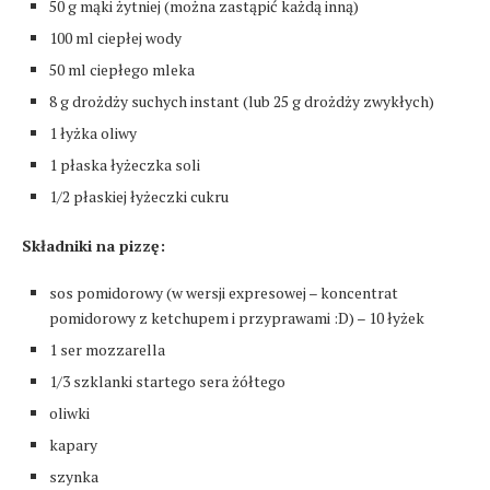
50 g mąki żytniej (można zastąpić każdą inną)
100 ml ciepłej wody
50 ml ciepłego mleka
8 g drożdży suchych instant (lub 25 g drożdży zwykłych)
1 łyżka oliwy
1 płaska łyżeczka soli
1/2 płaskiej łyżeczki cukru
Składniki na pizzę:
sos pomidorowy (w wersji expresowej – koncentrat
pomidorowy z ketchupem i przyprawami :D) – 10 łyżek
1 ser mozzarella
1/3 szklanki startego sera żółtego
oliwki
kapary
szynka