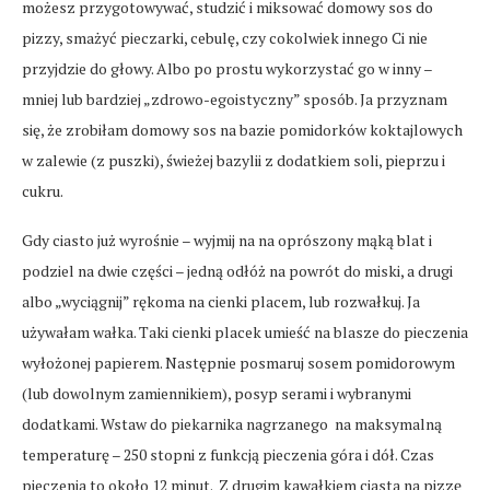
możesz przygotowywać, studzić i miksować domowy sos do
pizzy, smażyć pieczarki, cebulę, czy cokolwiek innego Ci nie
przyjdzie do głowy. Albo po prostu wykorzystać go w inny –
mniej lub bardziej „zdrowo-egoistyczny” sposób. Ja przyznam
się, że zrobiłam domowy sos na bazie pomidorków koktajlowych
w zalewie (z puszki), świeżej bazylii z dodatkiem soli, pieprzu i
cukru.
Gdy ciasto już wyrośnie – wyjmij na na oprószony mąką blat i
podziel na dwie części – jedną odłóż na powrót do miski, a drugi
albo „wyciągnij” rękoma na cienki placem, lub rozwałkuj. Ja
używałam wałka. Taki cienki placek umieść na blasze do pieczenia
wyłożonej papierem. Następnie posmaruj sosem pomidorowym
(lub dowolnym zamiennikiem), posyp serami i wybranymi
dodatkami. Wstaw do piekarnika nagrzanego na maksymalną
temperaturę – 250 stopni z funkcją pieczenia góra i dół. Czas
pieczenia to około 12 minut. Z drugim kawałkiem ciasta na pizzę