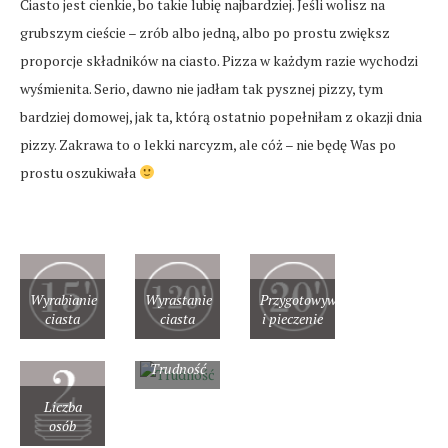
Ciasto jest cienkie, bo takie lubię najbardziej. Jeśli wolisz na
grubszym cieście – zrób albo jedną, albo po prostu zwiększ
proporcje składników na ciasto. Pizza w każdym razie wychodzi
wyśmienita. Serio, dawno nie jadłam tak pysznej pizzy, tym
bardziej domowej, jak ta, którą ostatnio popełniłam z okazji dnia
pizzy. Zakrawa to o lekki narcyzm, ale cóż – nie będę Was po
prostu oszukiwała
Wyrabianie
Wyrastanie
Przygotowywanie
ciasta
ciasta
i pieczenie
Trudność
Liczba
osób