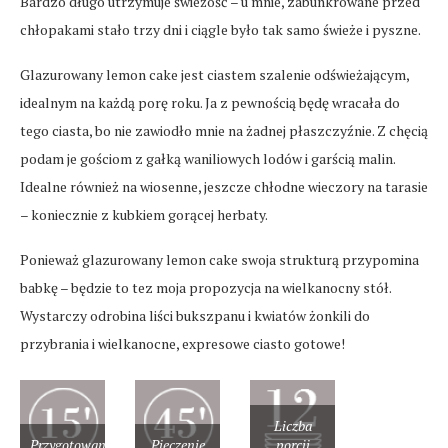
Bardzo długo utrzymuje świeżość – u mnie, zabunkrowane przed
chłopakami stało trzy dni i ciągle było tak samo świeże i pyszne.
Glazurowany lemon cake jest ciastem szalenie odświeżającym,
idealnym na każdą porę roku. Ja z pewnością będę wracała do
tego ciasta, bo nie zawiodło mnie na żadnej płaszczyźnie. Z chęcią
podam je gościom z gałką waniliowych lodów i garścią malin.
Idealne również na wiosenne, jeszcze chłodne wieczory na tarasie
– koniecznie z kubkiem gorącej herbaty.
Ponieważ glazurowany lemon cake swoja strukturą przypomina
babkę – będzie to tez moja propozycja na wielkanocny stół.
Wystarczy odrobina liści bukszpanu i kwiatów żonkili do
przybrania i wielkanocne, expresowe ciasto gotowe!
Liczba
Przygotowanie
Pieczenie
porcji