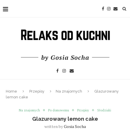
by Gosia Socha
Home
Przepisy
Na znajomych
Glazurowany
lemon cake
Na znajomych
Po domowemu
Przepisy
Słodziaki
Glazurowany lemon cake
written by
Gosia Socha