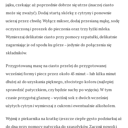
jajku, czekając aż poprzednie dobrze się utrze (inaczej ciasto
może się zważyć). Dodaj startą skórkę z cytryny i ponownie
ucieraj przez chwilę. Wyłącz mikser, dodaj przesianą mąkę, sodę
oczyszczoną i proszek do pieczenia oraz trzy łyżki mleka.
Wymieszaj delikatnie ciasto przy pomocy szpatułki, delikatnie
zagarniając je od spodu ku górze – jedynie do połączenia się
składników.
Przygotowaną masę na ciasto przelej do przygotowanej
wcześniej formy i piecz przez około 45 minut – lub kilka minut
dłużej aż do uzyskania pięknego, złocistego koloru (najlepiej
sprawdzić patyczkiem, czy będzie suchy po wyjęciu). W tym
czasie przygotuj glazurę – wyciśnij sok z dwóch wcześniej
użytych cytryn i wymieszaj z cukrem i ewentualnie alkoholem.
Wyjmij z piekarnika na kratkę i jeszcze ciepłe gęsto podziurkuj aż
do dna przy pomocy patyczka do szaszłyków. Zacznij powoli i