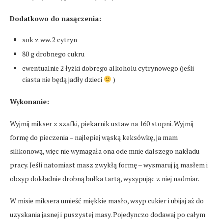
Dodatkowo do nasączenia:
sok z ww. 2 cytryn
80 g drobnego cukru
ewentualnie 2 łyżki dobrego alkoholu cytrynowego (jeśli
ciasta nie będą jadły dzieci
)
Wykonanie:
Wyjmij mikser z szafki, piekarnik ustaw na 160 stopni. Wyjmij
formę do pieczenia – najlepiej wąską keksówkę, ja mam
silikonową, więc nie wymagała ona ode mnie dalszego nakładu
pracy. Jeśli natomiast masz zwykłą formę – wysmaruj ją masłem i
obsyp dokładnie drobną bułka tartą, wysypując z niej nadmiar.
W misie miksera umieść miękkie masło, wsyp cukier i ubijaj aż do
uzyskania jasnej i puszystej masy. Pojedynczo dodawaj po całym