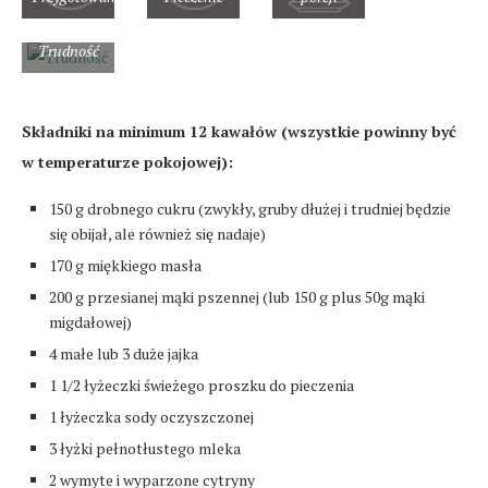
Trudność
Składniki na minimum 12 kawałów (wszystkie powinny być
w temperaturze pokojowej):
150 g drobnego cukru (zwykły, gruby dłużej i trudniej będzie
się obijał, ale również się nadaje)
170 g miękkiego masła
200 g przesianej mąki pszennej (lub 150 g plus 50g mąki
migdałowej)
4 małe lub 3 duże jajka
1 1/2 łyżeczki świeżego proszku do pieczenia
1 łyżeczka sody oczyszczonej
3 łyżki pełnotłustego mleka
2 wymyte i wyparzone cytryny