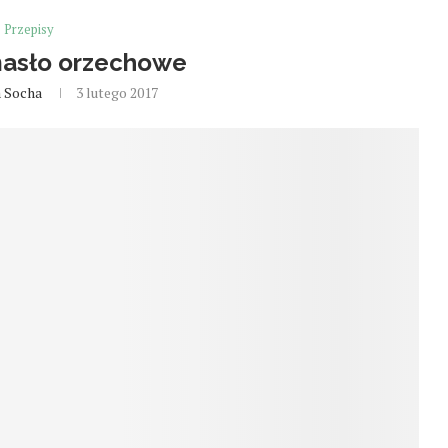
Przepisy
asło orzechowe
a Socha
3 lutego 2017