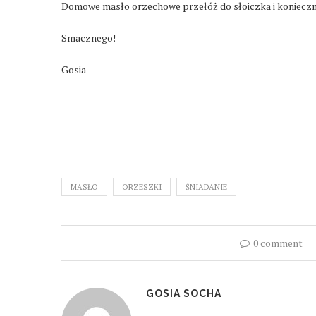
Domowe masło orzechowe przełóż do słoiczka i konieczni
Smacznego!
Gosia
MASŁO
ORZESZKI
ŚNIADANIE
0 comment
GOSIA SOCHA