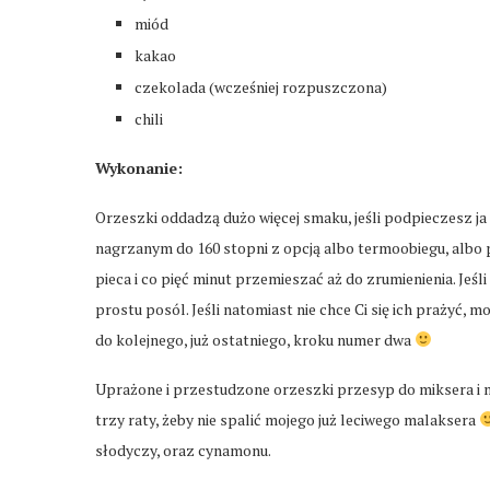
miód
kakao
czekolada (wcześniej rozpuszczona)
chili
Wykonanie:
Orzeszki oddadzą dużo więcej smaku, jeśli podpieczesz ja
nagrzanym do 160 stopni z opcją albo termoobiegu, albo p
pieca i co pięć minut przemieszać aż do zrumienienia. Jeś
prostu posól. Jeśli natomiast nie chce Ci się ich prażyć,
do kolejnego, już ostatniego, kroku numer dwa
Uprażone i przestudzone orzeszki przesyp do miksera i m
trzy raty, żeby nie spalić mojego już leciwego malaksera
słodyczy, oraz cynamonu.