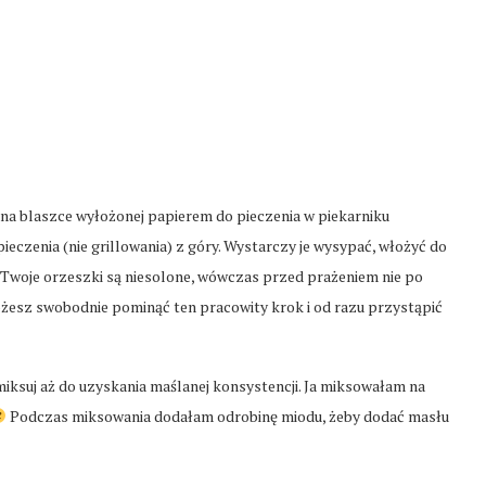
 na blaszce wyłożonej papierem do pieczenia w piekarniku
ieczenia (nie grillowania) z góry. Wystarczy je wysypać, włożyć do
li Twoje orzeszki są niesolone, wówczas przed prażeniem nie po
 możesz swobodnie pominąć ten pracowity krok i od razu przystąpić
iksuj aż do uzyskania maślanej konsystencji. Ja miksowałam na
Podczas miksowania dodałam odrobinę miodu, żeby dodać masłu