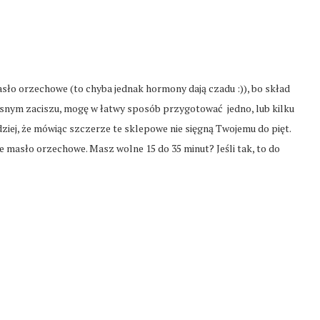
ło orzechowe (to chyba jednak hormony dają czadu :)), bo skład
asnym zaciszu, mogę w łatwy sposób przygotować jedno, lub kilku
ziej, że mówiąc szczerze te sklepowe nie sięgną Twojemu do pięt.
e masło orzechowe. Masz wolne 15 do 35 minut? Jeśli tak, to do