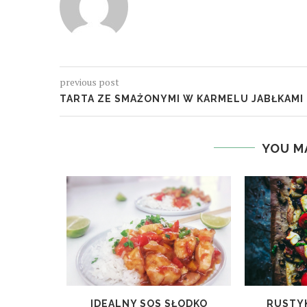
previous post
TARTA ZE SMAŻONYMI W KARMELU JABŁKAMI
YOU M
ACZYN
IDEALNY SOS SŁODKO
RUSTYK