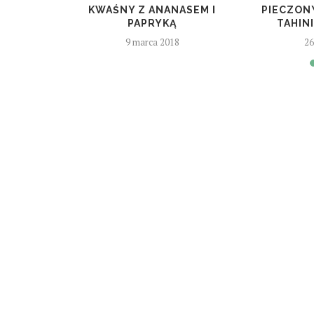
Y
KWAŚNY Z ANANASEM I
PIECZON
PAPRYKĄ
TAHINI
9 marca 2018
26