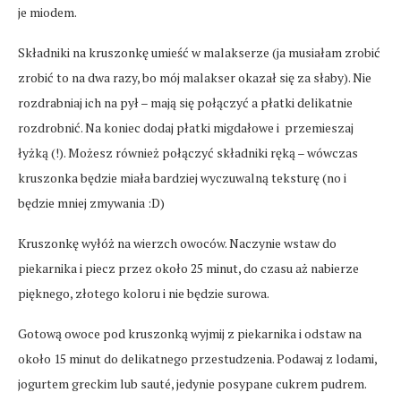
je miodem.
Składniki na kruszonkę umieść w malakserze (ja musiałam zrobić
zrobić to na dwa razy, bo mój malakser okazał się za słaby). Nie
rozdrabniaj ich na pył – mają się połączyć a płatki delikatnie
rozdrobnić. Na koniec dodaj płatki migdałowe i przemieszaj
łyżką (!). Możesz również połączyć składniki ręką – wówczas
kruszonka będzie miała bardziej wyczuwalną teksturę (no i
będzie mniej zmywania :D)
Kruszonkę wyłóż na wierzch owoców. Naczynie wstaw do
piekarnika i piecz przez około 25 minut, do czasu aż nabierze
pięknego, złotego koloru i nie będzie surowa.
Gotową owoce pod kruszonką wyjmij z piekarnika i odstaw na
około 15 minut do delikatnego przestudzenia. Podawaj z lodami,
jogurtem greckim lub sauté, jedynie posypane cukrem pudrem.