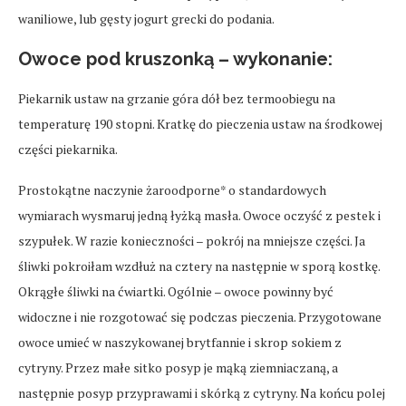
waniliowe, lub gęsty jogurt grecki do podania.
Owoce pod kruszonką – wykonanie:
Piekarnik ustaw na grzanie góra dół bez termoobiegu na
temperaturę 190 stopni. Kratkę do pieczenia ustaw na środkowej
części piekarnika.
Prostokątne naczynie żaroodporne* o standardowych
wymiarach wysmaruj jedną łyżką masła. Owoce oczyść z pestek i
szypułek. W razie konieczności – pokrój na mniejsze części. Ja
śliwki pokroiłam wzdłuż na cztery na następnie w sporą kostkę.
Okrągłe śliwki na ćwiartki. Ogólnie – owoce powinny być
widoczne i nie rozgotować się podczas pieczenia. Przygotowane
owoce umieć w naszykowanej brytfannie i skrop sokiem z
cytryny. Przez małe sitko posyp je mąką ziemniaczaną, a
następnie posyp przyprawami i skórką z cytryny. Na końcu polej