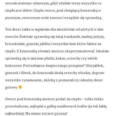
sezonie jesienno-zimowym, gdyż właśnie teraz wszystko co
ciepłe jest dobre. Ciepłe owoce, pod chrupiącą kruszonką w
pysznym, owocowym sosie zawsze i wszędzie się sprawdzą.
Ten deser znika w mgnieniu oka niezależnie od użytych w nim
owoców. Świetnie sprawdzą się tutaj truskawki, maliny, jeżyny,
brzoskwinie, gruszki, jabłka i wszystkie inne które lubisz na
ciepło. Z kruszonką również możesz eksperymentować. Idealnie
sprawdzą się w niej inne płatki, kakao, orzechy czy wiórki
kokosowe. Potrzebujesz świątecznego przepisu? Użyj jabłek,
gruszek i śliwek, do kruszonki dodaj orzechy włoskie, dopraw
wszystko cynamonem , skórką z pomarańczy i idealny deser
gotowy
Owoce pod kruszonką możesz podać na ciepło – tylko lekko
przestudzone, najlepiej z gałką waniliowych lodów (ja tak lubię
najbardziej). Na zimno też jest pyszna!