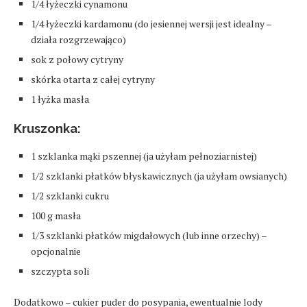
1/4 łyżeczki cynamonu
1/4 łyżeczki kardamonu (do jesiennej wersji jest idealny –
działa rozgrzewająco)
sok z połowy cytryny
skórka otarta z całej cytryny
1 łyżka masła
Kruszonka:
1 szklanka mąki pszennej (ja użyłam pełnoziarnistej)
1/2 szklanki płatków błyskawicznych (ja użyłam owsianych)
1/2 szklanki cukru
100 g masła
1/3 szklanki płatków migdałowych (lub inne orzechy) –
opcjonalnie
szczypta soli
Dodatkowo – cukier puder do posypania, ewentualnie lody