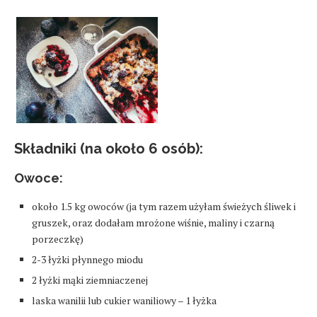
Składniki (na około 6 osób):
Owoce:
około 1.5 kg owoców (ja tym razem użyłam świeżych śliwek i
gruszek, oraz dodałam mrożone wiśnie, maliny i czarną
porzeczkę)
2-3 łyżki płynnego miodu
2 łyżki mąki ziemniaczenej
laska wanilii lub cukier waniliowy – 1 łyżka